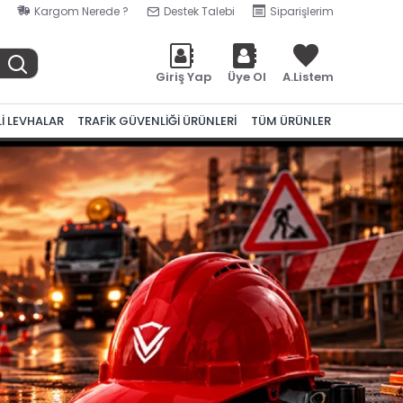
Kargom Nerede ?
Destek Talebi
Siparişlerim
Giriş Yap
Üye Ol
A.Listem
Lİ LEVHALAR
TRAFİK GÜVENLİĞİ ÜRÜNLERİ
TÜM ÜRÜNLER