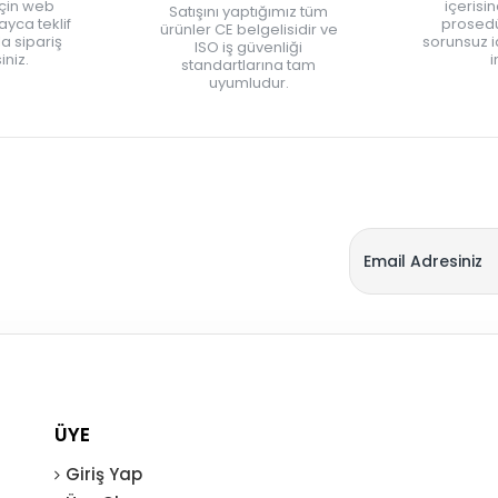
için web
içerisi
Satışını yaptığımız tüm
yca teklif
prosedü
ürünler CE belgelisidir ve
zla sipariş
sorunsuz 
ISO iş güvenliği
iniz.
i
standartlarına tam
uyumludur.
ÜYE
Giriş Yap