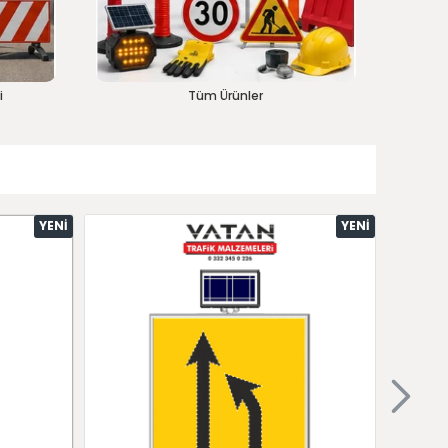
i
Tüm Ürünler
YENI
YENI