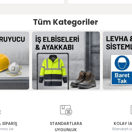
Tüm Kategoriler
& SİPARİŞ
STANDARTLARA
KOLAY İ
rınız ve
Standart ü
UYGUNLUK