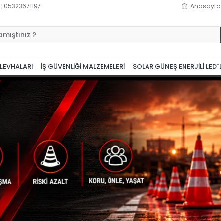
 : 05323671197
Anasayfa
 LEVHALARI
İŞ GÜVENLİĞİ MALZEMELERİ
SOLAR GÜNEŞ ENERJİLİ LED´