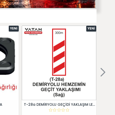
YENI
YENI
 A
T-28a DEMİRYOLU GEÇİDİ YAKLAŞIM LEVHALARI (Sağ)