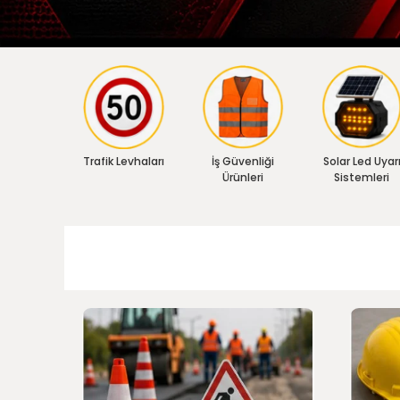
Trafik Levhaları
İş Güvenliği
Solar Led Uyar
Ürünleri
Sistemleri