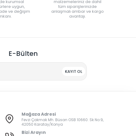
nde kurumsal
malzemeleriniz de dahil
rlere uygun,
tüm siparişlerinizde
iade ve değişim
anlaşmalı ambar ve kargo
mkanı.
avantajı.
E-Bülten
KAYIT OL
Mağaza Adresi
Fevzi Çakmak Mh. Büsan OSB 10660. Sk No:9,
42050 Karatay/Konya
Bizi Arayın