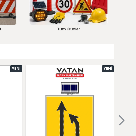
i
Tüm Ürünler
YENI
YENI