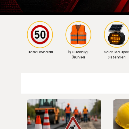
Trafik Levhaları
İş Güvenliği
Solar Led Uyar
Ürünleri
Sistemleri