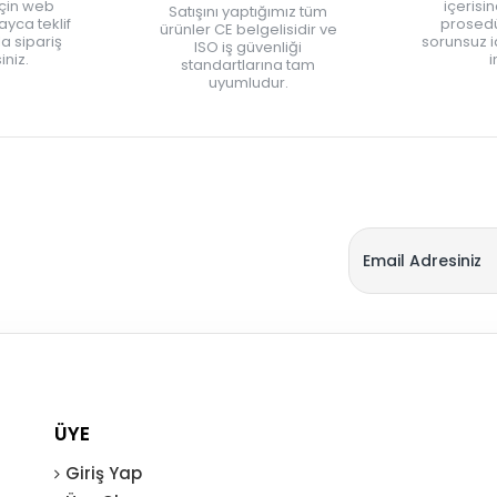
için web
içerisi
Satışını yaptığımız tüm
yca teklif
prosedü
ürünler CE belgelisidir ve
zla sipariş
sorunsuz 
ISO iş güvenliği
iniz.
i
standartlarına tam
uyumludur.
ÜYE
Giriş Yap