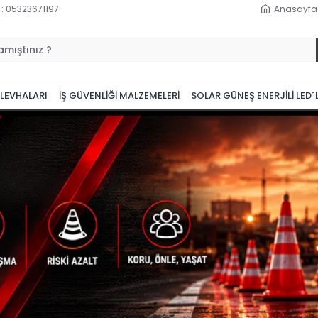
 : 05323671197
Anasayfa
 LEVHALARI
İŞ GÜVENLİĞİ MALZEMELERİ
SOLAR GÜNEŞ ENERJİLİ LED´