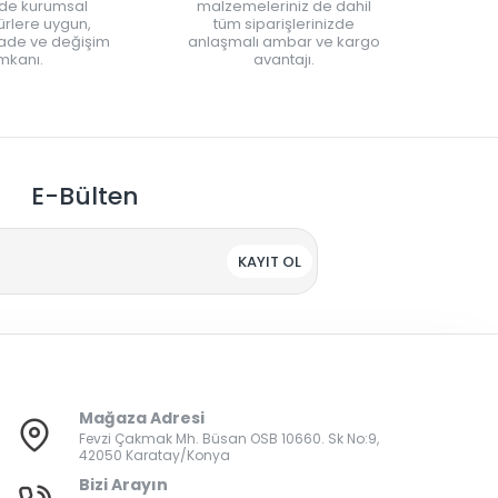
nde kurumsal
malzemeleriniz de dahil
rlere uygun,
tüm siparişlerinizde
iade ve değişim
anlaşmalı ambar ve kargo
mkanı.
avantajı.
E-Bülten
KAYIT OL
Mağaza Adresi
Fevzi Çakmak Mh. Büsan OSB 10660. Sk No:9,
42050 Karatay/Konya
Bizi Arayın