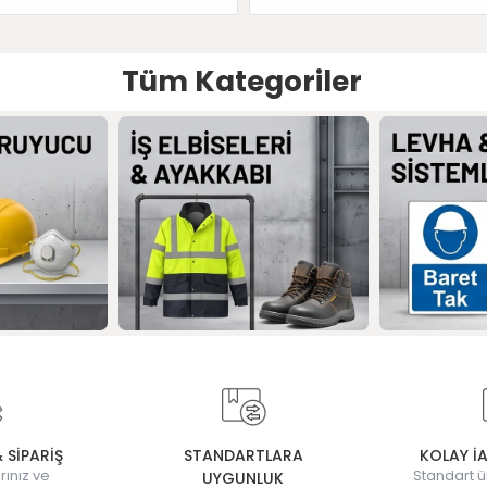
Tüm Kategoriler
& SİPARİŞ
STANDARTLARA
KOLAY İ
rınız ve
Standart ü
UYGUNLUK