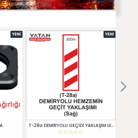
YENI
YENI
 A
T-28a DEMİRYOLU GEÇİDİ YAKLAŞIM LEVHALARI (Sağ)