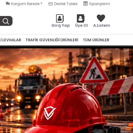
Kargom Nerede ?
Destek Talebi
Siparişlerim
Giriş Yap
Üye Ol
A.Listem
Lİ LEVHALAR
TRAFİK GÜVENLİĞİ ÜRÜNLERİ
TÜM ÜRÜNLER