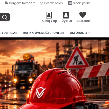
Kargom Nerede ?
Destek Talebi
Siparişlerim
Giriş Yap
Üye Ol
A.Listem
Lİ LEVHALAR
TRAFİK GÜVENLİĞİ ÜRÜNLERİ
TÜM ÜRÜNLER