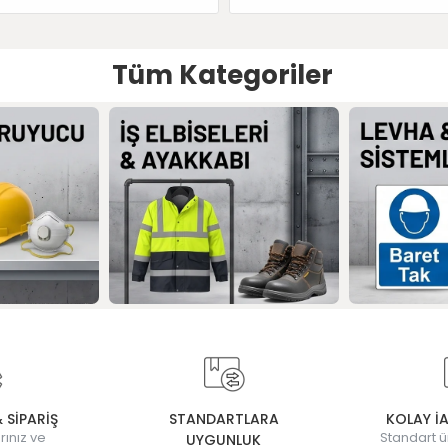
Tüm Kategoriler
& SİPARİŞ
STANDARTLARA
KOLAY İ
rınız ve
Standart ü
UYGUNLUK