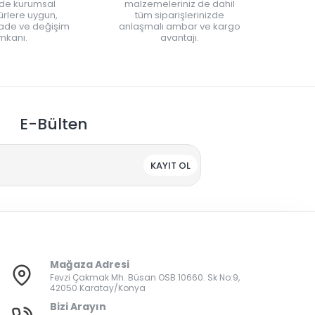
nde kurumsal
malzemeleriniz de dahil
rlere uygun,
tüm siparişlerinizde
iade ve değişim
anlaşmalı ambar ve kargo
mkanı.
avantajı.
E-Bülten
KAYIT OL
Mağaza Adresi
Fevzi Çakmak Mh. Büsan OSB 10660. Sk No:9,
42050 Karatay/Konya
Bizi Arayın