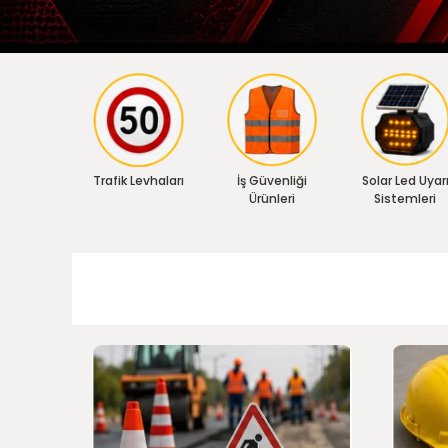
Trafik Levhaları
İş Güvenliği
Solar Led Uyar
Ürünleri
Sistemleri