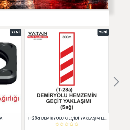
YENI
YENI
 A
T-28a DEMİRYOLU GEÇİDİ YAKLAŞIM LEVHALARI (Sağ)