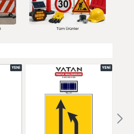
i
Tüm Ürünler
YENI
YENI