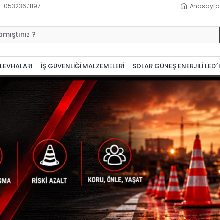
 : 05323671197
Anasayfa
 LEVHALARI
İŞ GÜVENLİĞİ MALZEMELERİ
SOLAR GÜNEŞ ENERJİLİ LED´