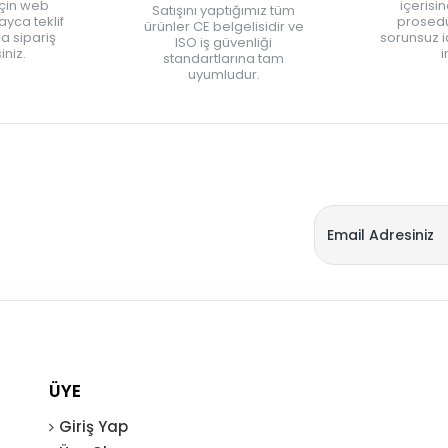
için web
içerisi
Satışını yaptığımız tüm
yca teklif
prosedü
ürünler CE belgelisidir ve
zla sipariş
sorunsuz 
ISO iş güvenliği
iniz.
i
standartlarına tam
uyumludur.
ÜYE
Giriş Yap