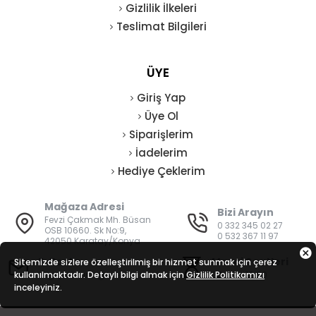
Gizlilik İlkeleri
Teslimat Bilgileri
ÜYE
Giriş Yap
Üye Ol
Siparişlerim
İadelerim
Hediye Çeklerim
Mağaza Adresi
Bizi Arayın
Fevzi Çakmak Mh. Büsan
0 332 345 02 27
OSB 10660. Sk No:9,
0 532 367 11 97
42050 Karatay/Konya
E-Posta
Mesai Saatleri
Sitemizde sizlere özelleştirilmiş bir hizmet sunmak için çerez
kullanılmaktadır. Detaylı bilgi almak için
bilgi@vatanisguvenligi.com
Gizlilik Politikamızı
08:00 - 19:00
inceleyiniz.