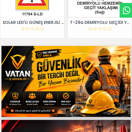
SOLAR LED'Lİ GÜNEŞ ENERJİLİ LEVHA
T-29a DEMİRYOLU GEÇİDİ YAKLAŞIM LEVHALARI (Sağ)