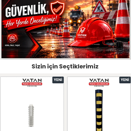
Sizin için Seçtiklerimiz
YENI
YENI