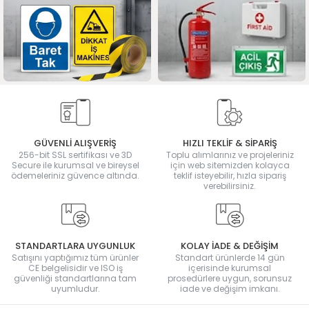
GÜVENLİ ALIŞVERİŞ
HIZLI TEKLİF & SİPARİŞ
256-bit SSL sertifikası ve 3D
Toplu alımlarınız ve projeleriniz
Secure ile kurumsal ve bireysel
için web sitemizden kolayca
ödemeleriniz güvence altında.
teklif isteyebilir, hızla sipariş
verebilirsiniz.
STANDARTLARA UYGUNLUK
KOLAY İADE & DEĞİŞİM
Satışını yaptığımız tüm ürünler
Standart ürünlerde 14 gün
CE belgelisidir ve ISO iş
içerisinde kurumsal
güvenliği standartlarına tam
prosedürlere uygun, sorunsuz
uyumludur.
iade ve değişim imkanı.