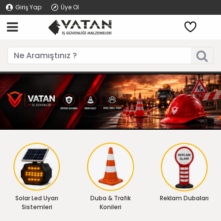
Giriş Yap
Üye Ol
Solar Led Uyarı
Duba & Trafik
Reklam Dubaları
Sistemleri
Konileri