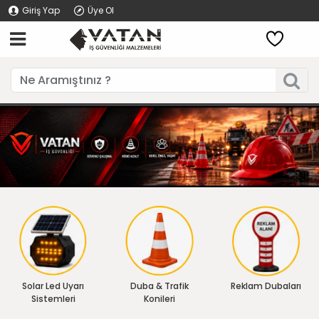
Giriş Yap
Üye Ol
Solar Led Uyarı
Duba & Trafik
Reklam Dubaları
Sistemleri
Konileri