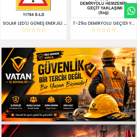
SOLAR LED'Lİ GÜNEŞ ENERJİLİ LEVHA
T-29a DEMİRYOLU GEÇİDİ YAKLAŞIM LEVHALARI (Sağ)