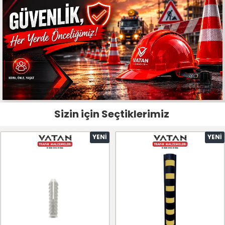
Sizin için Seçtiklerimiz
YENI
YENI