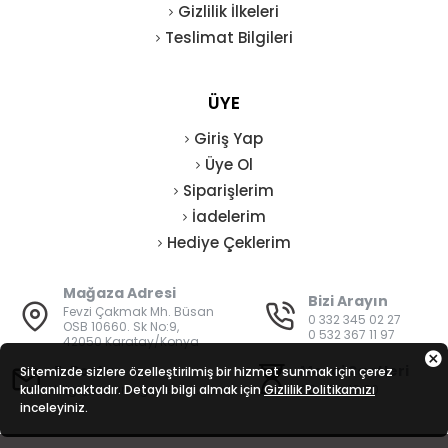
Gizlilik İlkeleri
Teslimat Bilgileri
ÜYE
Giriş Yap
Üye Ol
Siparişlerim
İadelerim
Hediye Çeklerim
Mağaza Adresi
Bizi Arayın
Fevzi Çakmak Mh. Büsan
0 332 345 02 27
OSB 10660. Sk No:9,
0 532 367 11 97
42050 Karatay/Konya
E-Posta
Mesai Saatleri
Sitemizde sizlere özelleştirilmiş bir hizmet sunmak için çerez
kullanılmaktadır. Detaylı bilgi almak için
bilgi@vatanisguvenligi.com
Gizlilik Politikamızı
08:00 - 19:00
inceleyiniz.