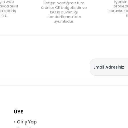
için web
içerisi
Satışını yaptığımız tüm
yca teklif
prosedü
ürünler CE belgelisidir ve
zla sipariş
sorunsuz 
ISO iş güvenliği
iniz.
i
standartlarına tam
uyumludur.
ÜYE
Giriş Yap