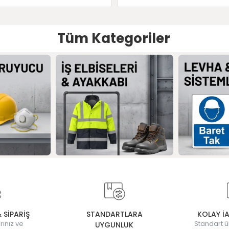
Tüm Kategoriler
& SİPARİŞ
STANDARTLARA
KOLAY İ
rınız ve
Standart ü
UYGUNLUK