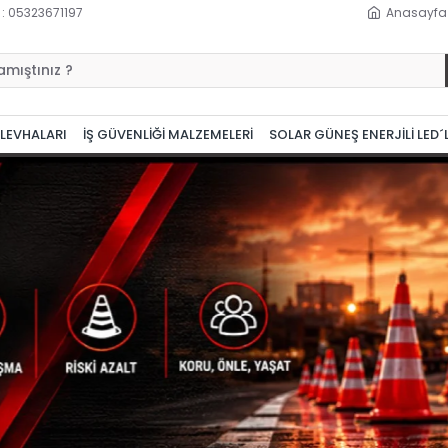
 : 05323671197
Anasayfa
 LEVHALARI
İŞ GÜVENLİĞİ MALZEMELERİ
SOLAR GÜNEŞ ENERJİLİ LED´