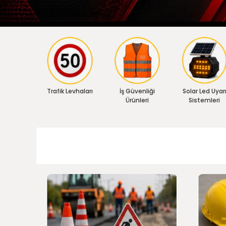
Trafik Levhaları
İş Güvenliği
Solar Led Uyar
Ürünleri
Sistemleri