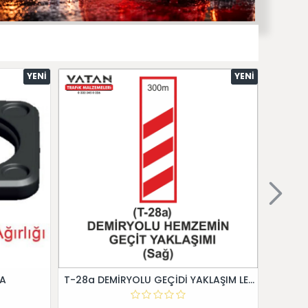
YENI
YENI
 A
T-28a DEMİRYOLU GEÇİDİ YAKLAŞIM LEVHALARI (Sağ)