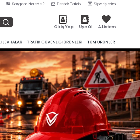
Kargom Nerede ?
Destek Talebi
Siparişlerim
Giriş Yap
Üye Ol
A.Listem
Lİ LEVHALAR
TRAFİK GÜVENLİĞİ ÜRÜNLERİ
TÜM ÜRÜNLER