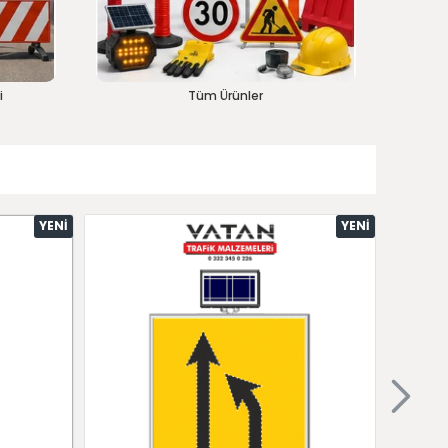
i
Tüm Ürünler
YENI
YENI