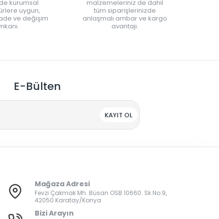
nde kurumsal
malzemeleriniz de dahil
rlere uygun,
tüm siparişlerinizde
iade ve değişim
anlaşmalı ambar ve kargo
mkanı.
avantajı.
E-Bülten
KAYIT OL
Mağaza Adresi
Fevzi Çakmak Mh. Büsan OSB 10660. Sk No:9,
42050 Karatay/Konya
Bizi Arayın