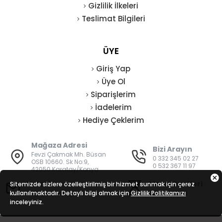
Gizlilik İlkeleri
Teslimat Bilgileri
ÜYE
Giriş Yap
Üye Ol
Siparişlerim
İadelerim
Hediye Çeklerim
Mağaza Adresi
Bizi Arayın
Fevzi Çakmak Mh. Büsan
0 332 345 02 27
OSB 10660. Sk No:9,
0 532 367 11 97
42050 Karatay/Konya
E-Posta
Mesai Saatleri
Sitemizde sizlere özelleştirilmiş bir hizmet sunmak için çerez
kullanılmaktadır. Detaylı bilgi almak için
bilgi@vatanisguvenligi.com
Gizlilik Politikamızı
08:00 - 19:00
inceleyiniz.