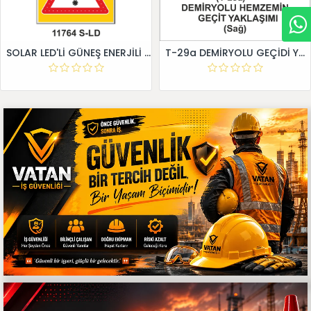
SOLAR LED'Lİ GÜNEŞ ENERJİLİ LEVHA
T-29a DEMİRYOLU GEÇİDİ YAKLAŞIM LEVHALARI (Sağ)