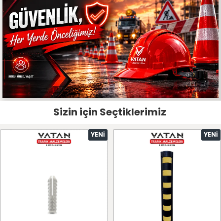
Sizin için Seçtiklerimiz
YENI
YENI