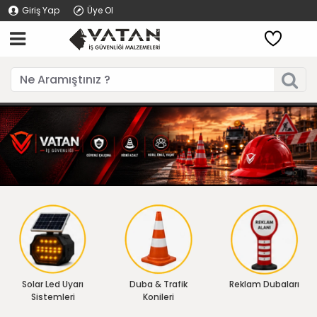
Giriş Yap
Üye Ol
Solar Led Uyarı
Duba & Trafik
Reklam Dubaları
Sistemleri
Konileri