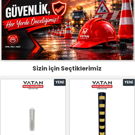
Sizin için Seçtiklerimiz
YENI
YENI