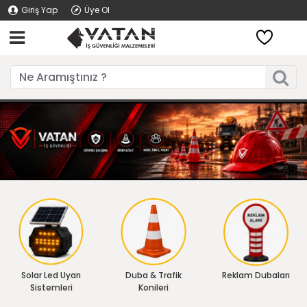
Giriş Yap
Üye Ol
Solar Led Uyarı
Duba & Trafik
Reklam Dubaları
Sistemleri
Konileri