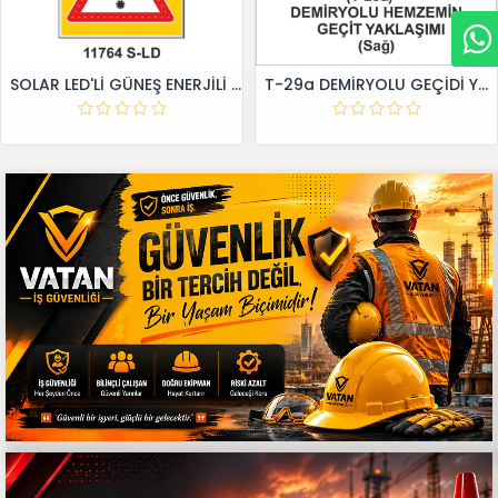
SOLAR LED'Lİ GÜNEŞ ENERJİLİ LEVHA
T-29a DEMİRYOLU GEÇİDİ YAKLAŞIM LEVHALARI (Sağ)