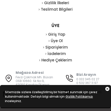
Gizlilik İlkeleri
Teslimat Bilgileri
ÜYE
Giriş Yap
Üye Ol
Siparişlerim
İadelerim
Hediye Çeklerim
Mağaza Adresi
Bizi Arayın
Fevzi Çakmak Mh. Büsan
0 332 345 02 27
OSB 10660. Sk No:9,
0 532 367 11 97
42050 Karatay/Konya
E-Posta
Mesai Saatleri
Sitemizde sizlere özelleştirilmiş bir hizmet sunmak için çerez
kullanılmaktadır. Detaylı bilgi almak için
bilgi@vatanisguvenligi.com
Gizlilik Politikamızı
08:00 - 19:00
inceleyiniz.