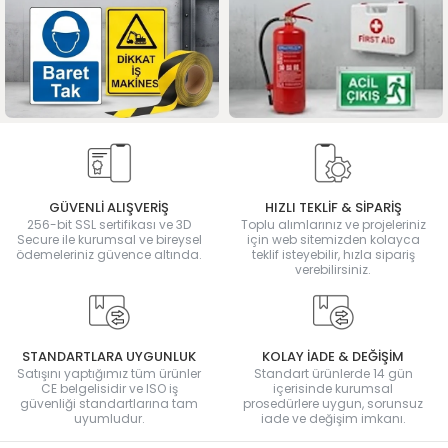
GÜVENLİ ALIŞVERİŞ
HIZLI TEKLİF & SİPARİŞ
256-bit SSL sertifikası ve 3D
Toplu alımlarınız ve projeleriniz
Secure ile kurumsal ve bireysel
için web sitemizden kolayca
ödemeleriniz güvence altında.
teklif isteyebilir, hızla sipariş
verebilirsiniz.
STANDARTLARA UYGUNLUK
KOLAY İADE & DEĞİŞİM
Satışını yaptığımız tüm ürünler
Standart ürünlerde 14 gün
CE belgelisidir ve ISO iş
içerisinde kurumsal
güvenliği standartlarına tam
prosedürlere uygun, sorunsuz
uyumludur.
iade ve değişim imkanı.