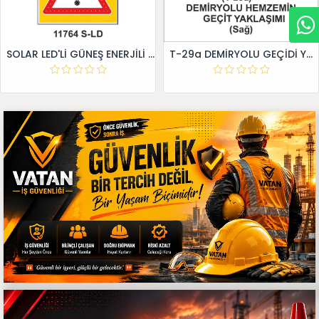
SOLAR LED'Lİ GÜNEŞ ENERJİLİ LEVHA
T-29a DEMİRYOLU GEÇİDİ YAKLAŞIM LEVHALARI (Sağ)