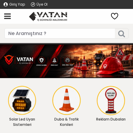
Giriş Yap
Üye Ol
Solar Led Uyarı
Duba & Trafik
Reklam Dubaları
Sistemleri
Konileri