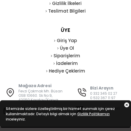
Gizlilik İlkeleri
Teslimat Bilgileri
ÜYE
Giriş Yap
Üye Ol
Siparişlerim
İadelerim
Hediye Çeklerim
Mağaza Adresi
Bizi Arayın
Fevzi Çakmak Mh. Büsan
0 332 345 02 27
OSB 10660. Sk No:9,
0 532 367 11 97
42050 Karatay/Konya
E-Posta
Mesai Saatleri
Sitemizde sizlere özelleştirilmiş bir hizmet sunmak için çerez
kullanılmaktadır. Detaylı bilgi almak için
bilgi@vatanisguvenligi.com
Gizlilik Politikamızı
08:00 - 19:00
inceleyiniz.