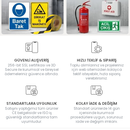
GÜVENLİ ALIŞVERİŞ
HIZLI TEKLİF & SİPARİŞ
256-bit SSL sertifikası ve 3D
Toplu alımlarınız ve projeleriniz
Secure ile kurumsal ve bireysel
için web sitemizden kolayca
ödemeleriniz güvence altında.
teklif isteyebilir, hızla sipariş
verebilirsiniz.
STANDARTLARA UYGUNLUK
KOLAY İADE & DEĞİŞİM
Satışını yaptığımız tüm ürünler
Standart ürünlerde 14 gün
CE belgelisidir ve ISO iş
içerisinde kurumsal
güvenliği standartlarına tam
prosedürlere uygun, sorunsuz
uyumludur.
iade ve değişim imkanı.