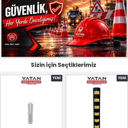
Sizin için Seçtiklerimiz
YENI
YENI