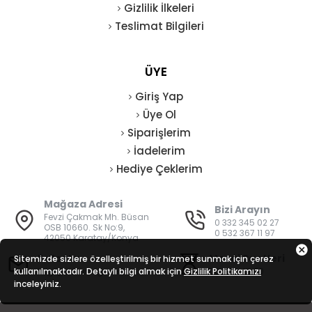
Gizlilik İlkeleri
Teslimat Bilgileri
ÜYE
Giriş Yap
Üye Ol
Siparişlerim
İadelerim
Hediye Çeklerim
Mağaza Adresi
Bizi Arayın
Fevzi Çakmak Mh. Büsan
0 332 345 02 27
OSB 10660. Sk No:9,
0 532 367 11 97
42050 Karatay/Konya
E-Posta
Mesai Saatleri
Sitemizde sizlere özelleştirilmiş bir hizmet sunmak için çerez
kullanılmaktadır. Detaylı bilgi almak için
bilgi@vatanisguvenligi.com
Gizlilik Politikamızı
08:00 - 19:00
inceleyiniz.