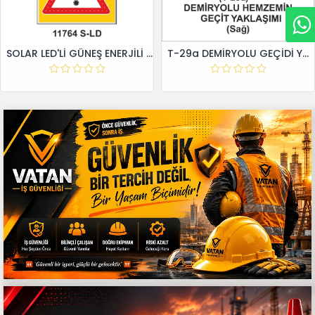
SOLAR LED'Lİ GÜNEŞ ENERJİLİ LEVHA
T-29a DEMİRYOLU GEÇİDİ YAKLAŞIM LEVHALARI (Sağ)