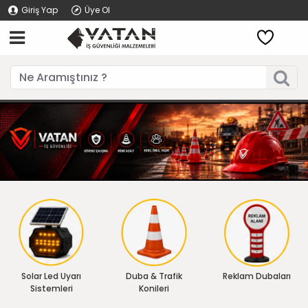
Giriş Yap
Üye Ol
Solar Led Uyarı
Duba & Trafik
Reklam Dubaları
Sistemleri
Konileri