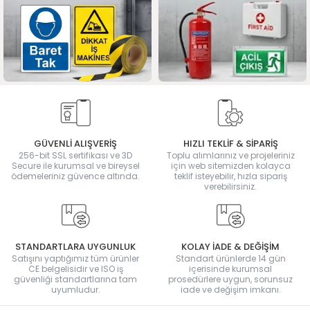
GÜVENLİ ALIŞVERİŞ
HIZLI TEKLİF & SİPARİŞ
256-bit SSL sertifikası ve 3D
Toplu alımlarınız ve projeleriniz
Secure ile kurumsal ve bireysel
için web sitemizden kolayca
ödemeleriniz güvence altında.
teklif isteyebilir, hızla sipariş
verebilirsiniz.
STANDARTLARA UYGUNLUK
KOLAY İADE & DEĞİŞİM
Satışını yaptığımız tüm ürünler
Standart ürünlerde 14 gün
CE belgelisidir ve ISO iş
içerisinde kurumsal
güvenliği standartlarına tam
prosedürlere uygun, sorunsuz
uyumludur.
iade ve değişim imkanı.