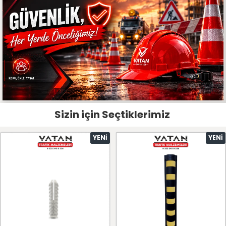
Sizin için Seçtiklerimiz
YENI
YENI