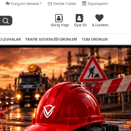
Kargom Nerede ?
Destek Talebi
Siparişlerim
Giriş Yap
Üye Ol
A.Listem
Lİ LEVHALAR
TRAFİK GÜVENLİĞİ ÜRÜNLERİ
TÜM ÜRÜNLER