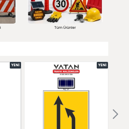
i
Tüm Ürünler
YENI
YENI