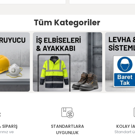
Tüm Kategoriler
& SİPARİŞ
STANDARTLARA
KOLAY İ
rınız ve
Standart ü
UYGUNLUK