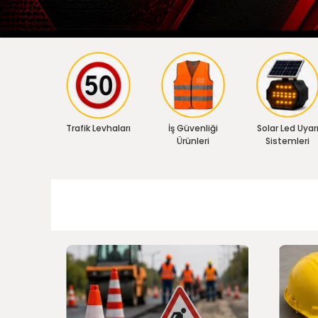
Trafik Levhaları
İş Güvenliği
Solar Led Uyar
Ürünleri
Sistemleri