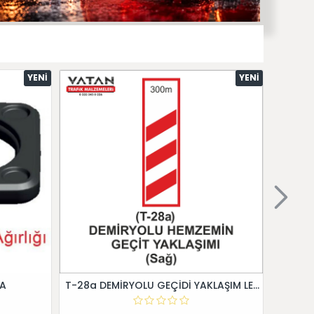
YENI
YENI
 A
T-28a DEMİRYOLU GEÇİDİ YAKLAŞIM LEVHALARI (Sağ)