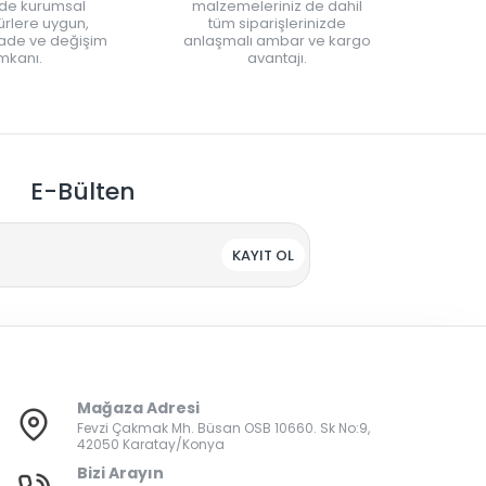
nde kurumsal
malzemeleriniz de dahil
rlere uygun,
tüm siparişlerinizde
iade ve değişim
anlaşmalı ambar ve kargo
mkanı.
avantajı.
E-Bülten
KAYIT OL
Mağaza Adresi
Fevzi Çakmak Mh. Büsan OSB 10660. Sk No:9,
42050 Karatay/Konya
Bizi Arayın