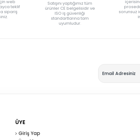
için web
içerisi
Satışını yaptığımız tüm
yca teklif
prosedü
ürünler CE belgelisidir ve
zla sipariş
sorunsuz 
ISO iş güvenliği
iniz.
i
standartlarına tam
uyumludur.
ÜYE
Giriş Yap