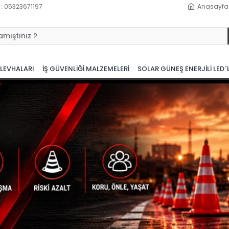
 : 05323671197
Anasayfa
 LEVHALARI
İŞ GÜVENLİĞİ MALZEMELERİ
SOLAR GÜNEŞ ENERJİLİ LED´