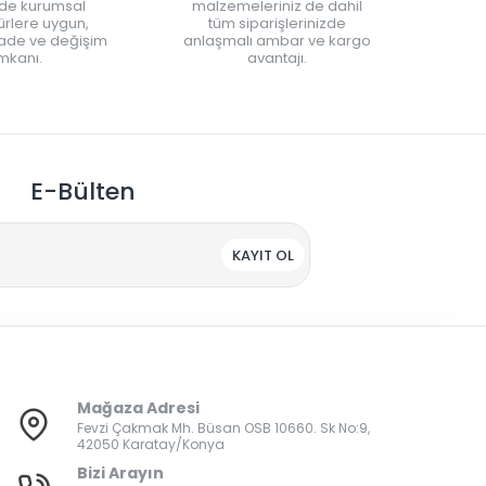
nde kurumsal
malzemeleriniz de dahil
rlere uygun,
tüm siparişlerinizde
iade ve değişim
anlaşmalı ambar ve kargo
mkanı.
avantajı.
E-Bülten
KAYIT OL
Mağaza Adresi
Fevzi Çakmak Mh. Büsan OSB 10660. Sk No:9,
42050 Karatay/Konya
Bizi Arayın