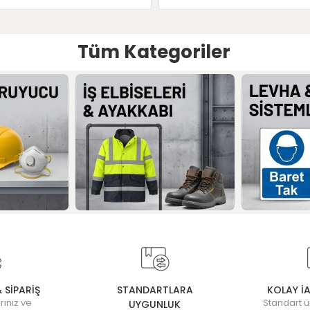
Tüm Kategoriler
& SİPARİŞ
STANDARTLARA
KOLAY İ
rınız ve
Standart ü
UYGUNLUK