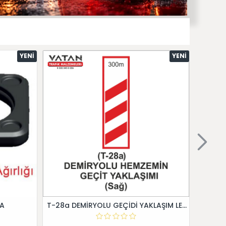
YENI
YENI
 A
T-28a DEMİRYOLU GEÇİDİ YAKLAŞIM LEVHALARI (Sağ)