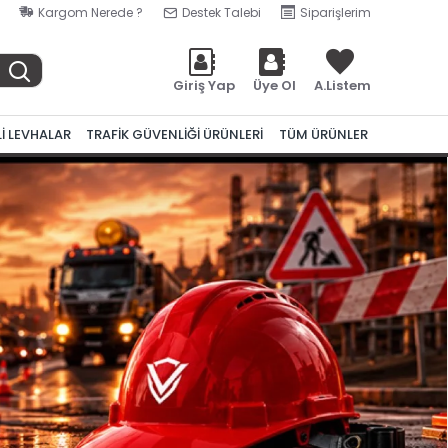
Kargom Nerede ?
Destek Talebi
Siparişlerim
Giriş Yap
Üye Ol
A.Listem
Lİ LEVHALAR
TRAFİK GÜVENLİĞİ ÜRÜNLERİ
TÜM ÜRÜNLER