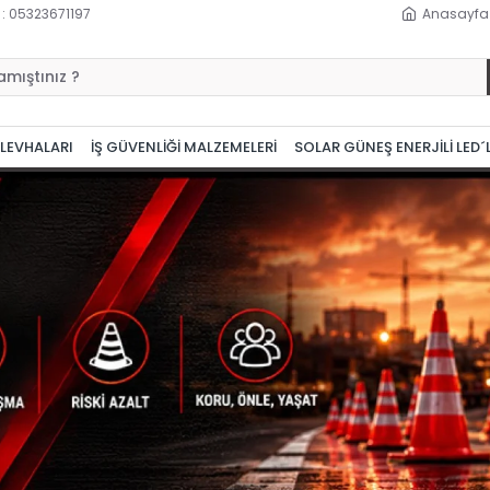
 : 05323671197
Anasayfa
 LEVHALARI
İŞ GÜVENLİĞİ MALZEMELERİ
SOLAR GÜNEŞ ENERJİLİ LED´