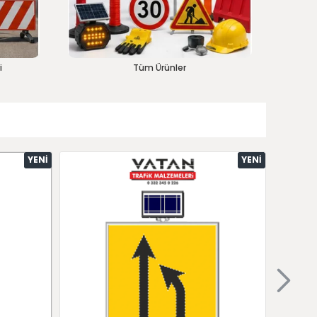
i
Tüm Ürünler
YENI
YENI