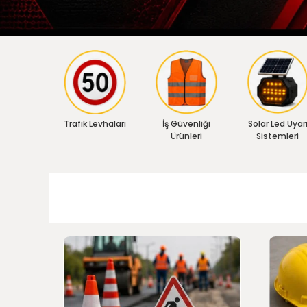
Trafik Levhaları
İş Güvenliği
Solar Led Uyar
Ürünleri
Sistemleri