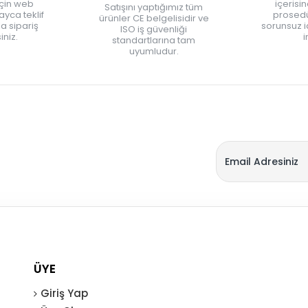
için web
içerisi
Satışını yaptığımız tüm
yca teklif
prosedü
ürünler CE belgelisidir ve
zla sipariş
sorunsuz 
ISO iş güvenliği
iniz.
i
standartlarına tam
uyumludur.
ÜYE
Giriş Yap