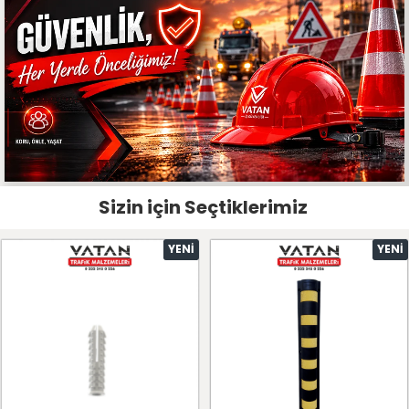
Sizin için Seçtiklerimiz
YENI
YENI