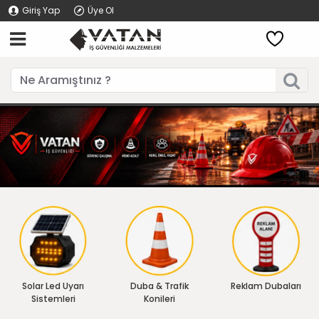
Giriş Yap
Üye Ol
Solar Led Uyarı
Duba & Trafik
Reklam Dubaları
Sistemleri
Konileri