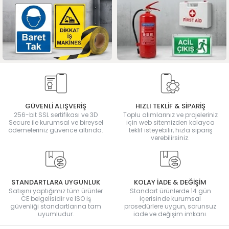
GÜVENLİ ALIŞVERİŞ
HIZLI TEKLİF & SİPARİŞ
256-bit SSL sertifikası ve 3D
Toplu alımlarınız ve projeleriniz
Secure ile kurumsal ve bireysel
için web sitemizden kolayca
ödemeleriniz güvence altında.
teklif isteyebilir, hızla sipariş
verebilirsiniz.
STANDARTLARA UYGUNLUK
KOLAY İADE & DEĞİŞİM
Satışını yaptığımız tüm ürünler
Standart ürünlerde 14 gün
CE belgelisidir ve ISO iş
içerisinde kurumsal
güvenliği standartlarına tam
prosedürlere uygun, sorunsuz
uyumludur.
iade ve değişim imkanı.