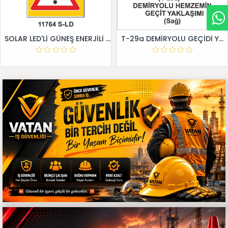
SOLAR LED'Lİ GÜNEŞ ENERJİLİ LEVHA
T-29a DEMİRYOLU GEÇİDİ YAKLAŞIM LEVHALARI (Sağ)