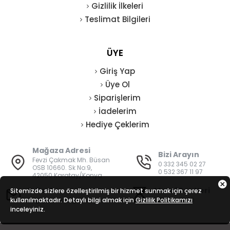
Gizlilik İlkeleri
Teslimat Bilgileri
ÜYE
Giriş Yap
Üye Ol
Siparişlerim
İadelerim
Hediye Çeklerim
Mağaza Adresi
Bizi Arayın
Fevzi Çakmak Mh. Büsan
0 332 345 02 27
OSB 10660. Sk No:9,
0 532 367 11 97
42050 Karatay/Konya
E-Posta
Mesai Saatleri
Sitemizde sizlere özelleştirilmiş bir hizmet sunmak için çerez
kullanılmaktadır. Detaylı bilgi almak için
bilgi@vatanisguvenligi.com
Gizlilik Politikamızı
08:00 - 19:00
inceleyiniz.