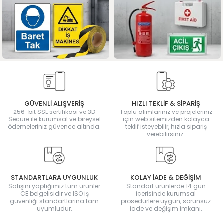
GÜVENLİ ALIŞVERİŞ
HIZLI TEKLİF & SİPARİŞ
256-bit SSL sertifikası ve 3D
Toplu alımlarınız ve projeleriniz
Secure ile kurumsal ve bireysel
için web sitemizden kolayca
ödemeleriniz güvence altında.
teklif isteyebilir, hızla sipariş
verebilirsiniz.
STANDARTLARA UYGUNLUK
KOLAY İADE & DEĞİŞİM
Satışını yaptığımız tüm ürünler
Standart ürünlerde 14 gün
CE belgelisidir ve ISO iş
içerisinde kurumsal
güvenliği standartlarına tam
prosedürlere uygun, sorunsuz
uyumludur.
iade ve değişim imkanı.