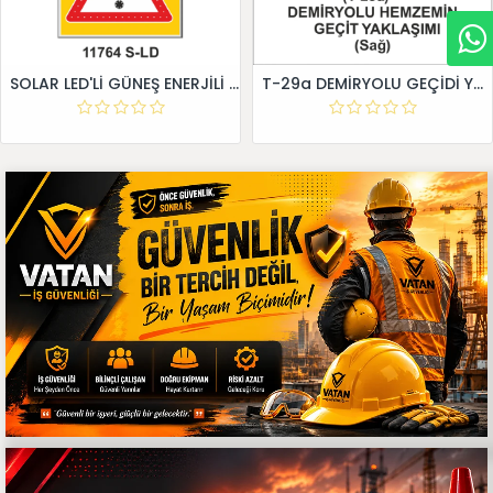
SOLAR LED'Lİ GÜNEŞ ENERJİLİ LEVHA
T-29a DEMİRYOLU GEÇİDİ YAKLAŞIM LEVHALARI (Sağ)