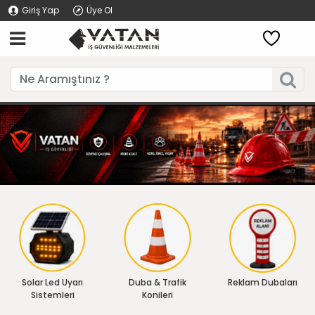
Giriş Yap
Üye Ol
Solar Led Uyarı
Duba & Trafik
Reklam Dubaları
Sistemleri
Konileri