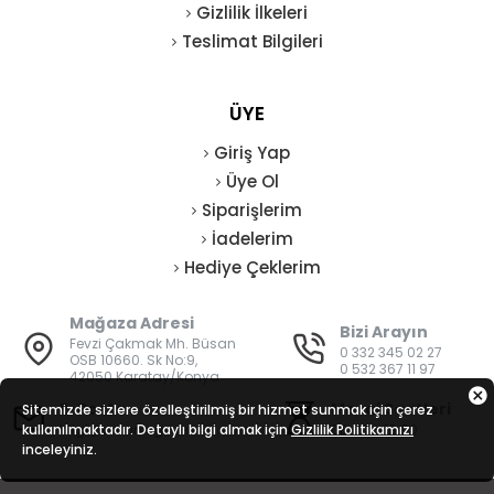
Gizlilik İlkeleri
Teslimat Bilgileri
ÜYE
Giriş Yap
Üye Ol
Siparişlerim
İadelerim
Hediye Çeklerim
Mağaza Adresi
Bizi Arayın
Fevzi Çakmak Mh. Büsan
0 332 345 02 27
OSB 10660. Sk No:9,
0 532 367 11 97
42050 Karatay/Konya
E-Posta
Mesai Saatleri
Sitemizde sizlere özelleştirilmiş bir hizmet sunmak için çerez
kullanılmaktadır. Detaylı bilgi almak için
bilgi@vatanisguvenligi.com
Gizlilik Politikamızı
08:00 - 19:00
inceleyiniz.