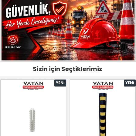
Sizin için Seçtiklerimiz
YENI
YENI