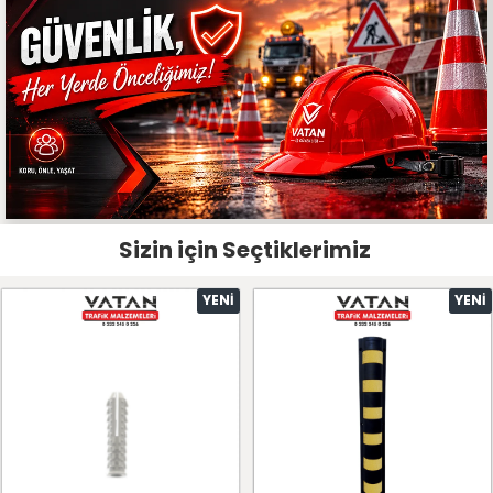
Sizin için Seçtiklerimiz
YENI
YENI