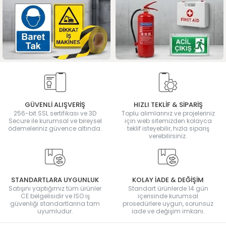
GÜVENLİ ALIŞVERİŞ
HIZLI TEKLİF & SİPARİŞ
256-bit SSL sertifikası ve 3D
Toplu alımlarınız ve projeleriniz
Secure ile kurumsal ve bireysel
için web sitemizden kolayca
ödemeleriniz güvence altında.
teklif isteyebilir, hızla sipariş
verebilirsiniz.
STANDARTLARA UYGUNLUK
KOLAY İADE & DEĞİŞİM
Satışını yaptığımız tüm ürünler
Standart ürünlerde 14 gün
CE belgelisidir ve ISO iş
içerisinde kurumsal
güvenliği standartlarına tam
prosedürlere uygun, sorunsuz
uyumludur.
iade ve değişim imkanı.