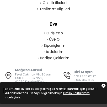
Gizlilik İlkeleri
Teslimat Bilgileri
ÜYE
Giriş Yap
Üye Ol
Siparişlerim
İadelerim
Hediye Çeklerim
Mağaza Adresi
Bizi Arayın
Fevzi Çakmak Mh. Büsan
0 332 345 02 27
OSB 10660. Sk No:9,
0 532 367 11 97
42050 Karatay/Konya
E-Posta
Mesai Saatleri
Sitemizde sizlere özelleştirilmiş bir hizmet sunmak için çerez
kullanılmaktadır. Detaylı bilgi almak için
bilgi@vatanisguvenligi.com
Gizlilik Politikamızı
08:00 - 19:00
inceleyiniz.