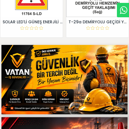
SOLAR LED'Lİ GÜNEŞ ENERJİLİ LEVHA
T-29a DEMİRYOLU GEÇİDİ YAKLAŞIM LEVHALARI (Sağ)