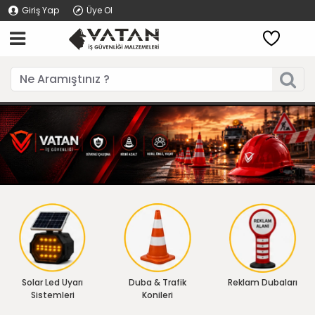
Giriş Yap
Üye Ol
Solar Led Uyarı
Duba & Trafik
Reklam Dubaları
Sistemleri
Konileri