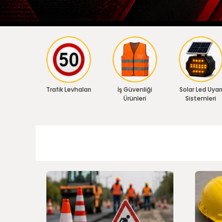
Trafik Levhaları
İş Güvenliği
Solar Led Uyar
Ürünleri
Sistemleri