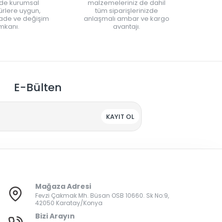
nde kurumsal
malzemeleriniz de dahil
rlere uygun,
tüm siparişlerinizde
iade ve değişim
anlaşmalı ambar ve kargo
mkanı.
avantajı.
E-Bülten
KAYIT OL
Mağaza Adresi
Fevzi Çakmak Mh. Büsan OSB 10660. Sk No:9,
42050 Karatay/Konya
Bizi Arayın