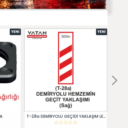
YENI
YENI
 A
T-28a DEMİRYOLU GEÇİDİ YAKLAŞIM LEVHALARI (Sağ)