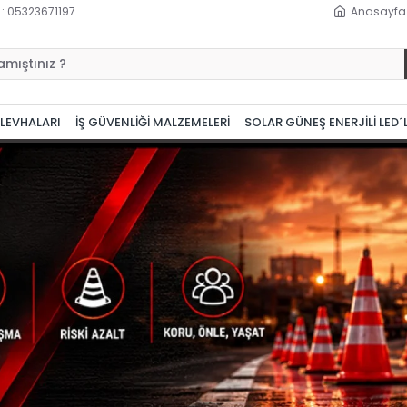
 : 05323671197
Anasayfa
 LEVHALARI
İŞ GÜVENLİĞİ MALZEMELERİ
SOLAR GÜNEŞ ENERJİLİ LED´