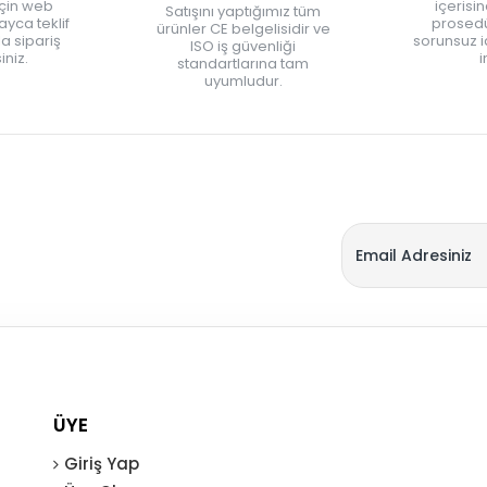
için web
içerisi
Satışını yaptığımız tüm
yca teklif
prosedü
ürünler CE belgelisidir ve
zla sipariş
sorunsuz 
ISO iş güvenliği
iniz.
i
standartlarına tam
uyumludur.
ÜYE
Giriş Yap