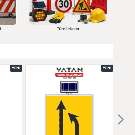
i
Tüm Ürünler
YENI
YENI