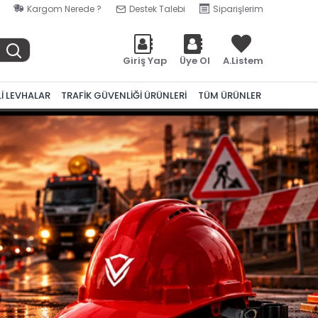
Kargom Nerede ?
Destek Talebi
Siparişlerim
Giriş Yap
Üye Ol
A.Listem
Lİ LEVHALAR
TRAFİK GÜVENLİĞİ ÜRÜNLERİ
TÜM ÜRÜNLER