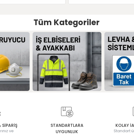
Tüm Kategoriler
& SİPARİŞ
STANDARTLARA
KOLAY İ
rınız ve
Standart ü
UYGUNLUK