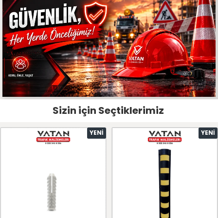
Sizin için Seçtiklerimiz
YENI
YENI