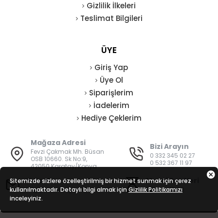
Gizlilik İlkeleri
Teslimat Bilgileri
ÜYE
Giriş Yap
Üye Ol
Siparişlerim
İadelerim
Hediye Çeklerim
Mağaza Adresi
Bizi Arayın
Fevzi Çakmak Mh. Büsan
0 332 345 02 27
OSB 10660. Sk No:9,
0 532 367 11 97
42050 Karatay/Konya
E-Posta
Mesai Saatleri
Sitemizde sizlere özelleştirilmiş bir hizmet sunmak için çerez
kullanılmaktadır. Detaylı bilgi almak için
bilgi@vatanisguvenligi.com
Gizlilik Politikamızı
08:00 - 19:00
inceleyiniz.