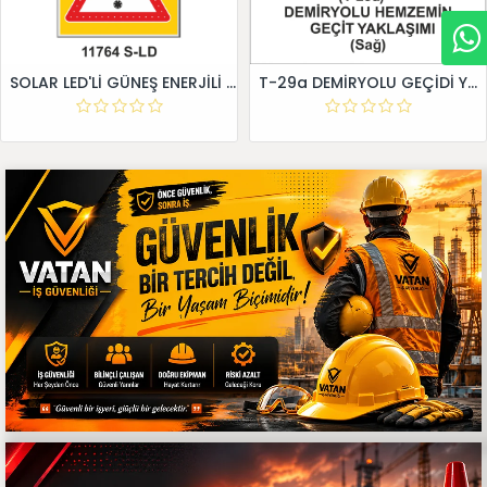
SOLAR LED'Lİ GÜNEŞ ENERJİLİ LEVHA
T-29a DEMİRYOLU GEÇİDİ YAKLAŞIM LEVHALARI (Sağ)