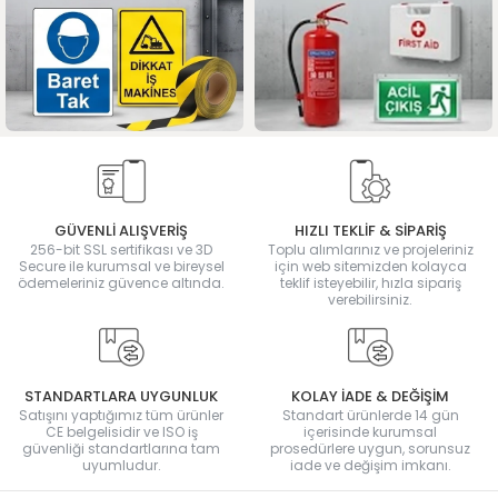
GÜVENLİ ALIŞVERİŞ
HIZLI TEKLİF & SİPARİŞ
256-bit SSL sertifikası ve 3D
Toplu alımlarınız ve projeleriniz
Secure ile kurumsal ve bireysel
için web sitemizden kolayca
ödemeleriniz güvence altında.
teklif isteyebilir, hızla sipariş
verebilirsiniz.
STANDARTLARA UYGUNLUK
KOLAY İADE & DEĞİŞİM
Satışını yaptığımız tüm ürünler
Standart ürünlerde 14 gün
CE belgelisidir ve ISO iş
içerisinde kurumsal
güvenliği standartlarına tam
prosedürlere uygun, sorunsuz
uyumludur.
iade ve değişim imkanı.