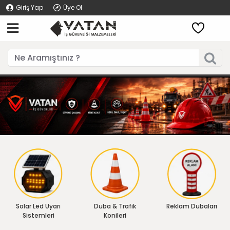
Giriş Yap
Üye Ol
Solar Led Uyarı
Duba & Trafik
Reklam Dubaları
Sistemleri
Konileri