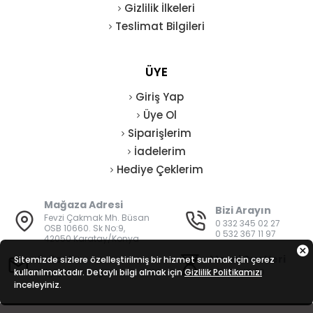
Gizlilik İlkeleri
Teslimat Bilgileri
ÜYE
Giriş Yap
Üye Ol
Siparişlerim
İadelerim
Hediye Çeklerim
Mağaza Adresi
Bizi Arayın
Fevzi Çakmak Mh. Büsan
0 332 345 02 27
OSB 10660. Sk No:9,
0 532 367 11 97
42050 Karatay/Konya
E-Posta
Mesai Saatleri
Sitemizde sizlere özelleştirilmiş bir hizmet sunmak için çerez
kullanılmaktadır. Detaylı bilgi almak için
bilgi@vatanisguvenligi.com
Gizlilik Politikamızı
08:00 - 19:00
inceleyiniz.