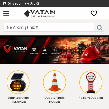
Giriş Yap
Üye Ol
Solar Led Uyarı
Duba & Trafik
Reklam Dubaları
Sistemleri
Konileri