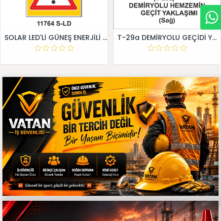
SOLAR LED'Lİ GÜNEŞ ENERJİLİ LEVHA
T-29a DEMİRYOLU GEÇİDİ YAKLAŞIM LEVHALARI (Sağ)