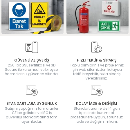
GÜVENLİ ALIŞVERİŞ
HIZLI TEKLİF & SİPARİŞ
256-bit SSL sertifikası ve 3D
Toplu alımlarınız ve projeleriniz
Secure ile kurumsal ve bireysel
için web sitemizden kolayca
ödemeleriniz güvence altında.
teklif isteyebilir, hızla sipariş
verebilirsiniz.
STANDARTLARA UYGUNLUK
KOLAY İADE & DEĞİŞİM
Satışını yaptığımız tüm ürünler
Standart ürünlerde 14 gün
CE belgelisidir ve ISO iş
içerisinde kurumsal
güvenliği standartlarına tam
prosedürlere uygun, sorunsuz
uyumludur.
iade ve değişim imkanı.