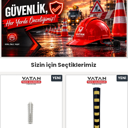
Sizin için Seçtiklerimiz
YENI
YENI