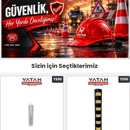
Sizin için Seçtiklerimiz
YENI
YENI