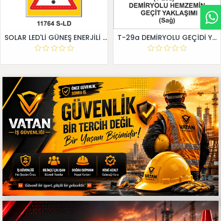
SOLAR LED'Lİ GÜNEŞ ENERJİLİ LEVHA
T-29a DEMİRYOLU GEÇİDİ YAKLAŞIM LEVHALARI (Sağ)