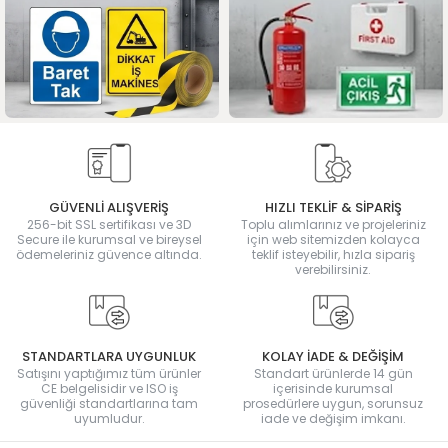
GÜVENLİ ALIŞVERİŞ
HIZLI TEKLİF & SİPARİŞ
256-bit SSL sertifikası ve 3D
Toplu alımlarınız ve projeleriniz
Secure ile kurumsal ve bireysel
için web sitemizden kolayca
ödemeleriniz güvence altında.
teklif isteyebilir, hızla sipariş
verebilirsiniz.
STANDARTLARA UYGUNLUK
KOLAY İADE & DEĞİŞİM
Satışını yaptığımız tüm ürünler
Standart ürünlerde 14 gün
CE belgelisidir ve ISO iş
içerisinde kurumsal
güvenliği standartlarına tam
prosedürlere uygun, sorunsuz
uyumludur.
iade ve değişim imkanı.