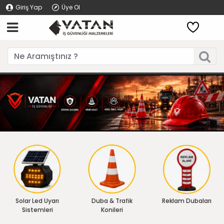
Giriş Yap
Üye Ol
Solar Led Uyarı
Duba & Trafik
Reklam Dubaları
Sistemleri
Konileri