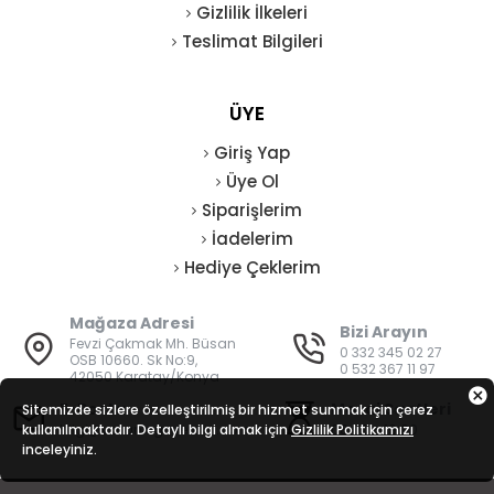
Gizlilik İlkeleri
Teslimat Bilgileri
ÜYE
Giriş Yap
Üye Ol
Siparişlerim
İadelerim
Hediye Çeklerim
Mağaza Adresi
Bizi Arayın
Fevzi Çakmak Mh. Büsan
0 332 345 02 27
OSB 10660. Sk No:9,
0 532 367 11 97
42050 Karatay/Konya
E-Posta
Mesai Saatleri
Sitemizde sizlere özelleştirilmiş bir hizmet sunmak için çerez
kullanılmaktadır. Detaylı bilgi almak için
bilgi@vatanisguvenligi.com
Gizlilik Politikamızı
08:00 - 19:00
inceleyiniz.