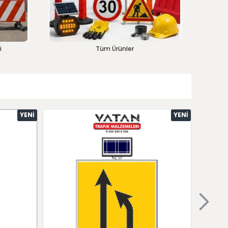
i
Tüm Ürünler
YENI
YENI