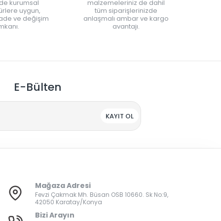
nde kurumsal
malzemeleriniz de dahil
rlere uygun,
tüm siparişlerinizde
iade ve değişim
anlaşmalı ambar ve kargo
mkanı.
avantajı.
E-Bülten
KAYIT OL
Mağaza Adresi
Fevzi Çakmak Mh. Büsan OSB 10660. Sk No:9,
42050 Karatay/Konya
Bizi Arayın