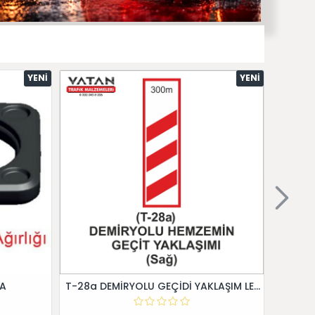
YENI
YENI
 A
T-28a DEMİRYOLU GEÇİDİ YAKLAŞIM LEVHALARI (Sağ)