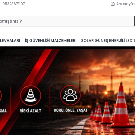
 : 05323671197
Anasayfa
 LEVHALARI
İŞ GÜVENLİĞİ MALZEMELERİ
SOLAR GÜNEŞ ENERJİLİ LED´