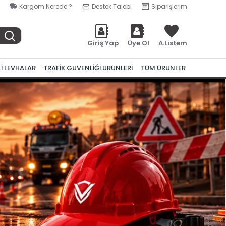
Kargom Nerede ?
Destek Talebi
Siparişlerim
Giriş Yap
Üye Ol
A.Listem
Lİ LEVHALAR
TRAFİK GÜVENLİĞİ ÜRÜNLERİ
TÜM ÜRÜNLER