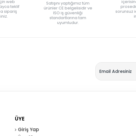
için web
içerisi
Satışını yaptığımız tüm
yca teklif
prosedü
ürünler CE belgelisidir ve
zla sipariş
sorunsuz 
ISO iş güvenliği
iniz.
i
standartlarına tam
uyumludur.
ÜYE
Giriş Yap