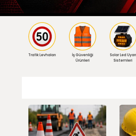
Trafik Levhaları
İş Güvenliği
Solar Led Uyar
Ürünleri
Sistemleri