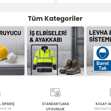
Tüm Kategoriler
& SİPARİŞ
STANDARTLARA
KOLAY İ
rınız ve
Standart ü
UYGUNLUK