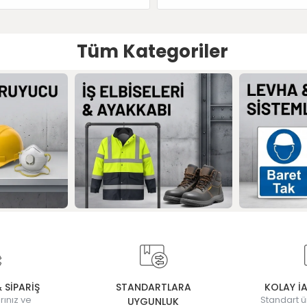
Tüm Kategoriler
& SİPARİŞ
STANDARTLARA
KOLAY İ
rınız ve
Standart ü
UYGUNLUK