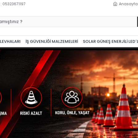
 : 05323671197
Anasayfa
 LEVHALARI
İŞ GÜVENLİĞİ MALZEMELERİ
SOLAR GÜNEŞ ENERJİLİ LED´