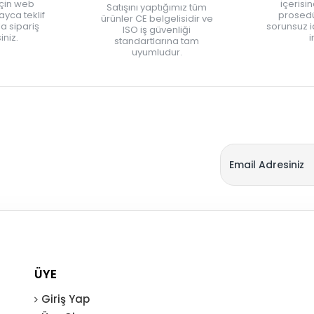
için web
içerisi
Satışını yaptığımız tüm
yca teklif
prosedü
ürünler CE belgelisidir ve
zla sipariş
sorunsuz 
ISO iş güvenliği
iniz.
i
standartlarına tam
uyumludur.
ÜYE
Giriş Yap