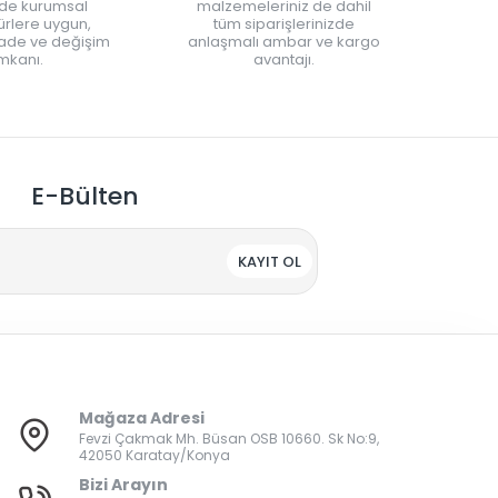
nde kurumsal
malzemeleriniz de dahil
rlere uygun,
tüm siparişlerinizde
iade ve değişim
anlaşmalı ambar ve kargo
mkanı.
avantajı.
E-Bülten
KAYIT OL
Mağaza Adresi
Fevzi Çakmak Mh. Büsan OSB 10660. Sk No:9,
42050 Karatay/Konya
Bizi Arayın