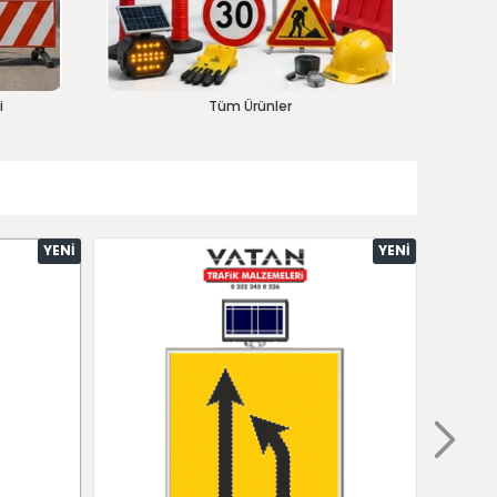
i
Tüm Ürünler
YENI
YENI