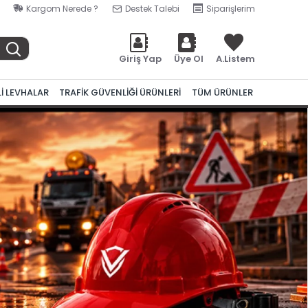
Kargom Nerede ?
Destek Talebi
Siparişlerim
Giriş Yap
Üye Ol
A.Listem
Lİ LEVHALAR
TRAFİK GÜVENLİĞİ ÜRÜNLERİ
TÜM ÜRÜNLER