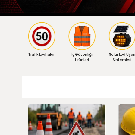
Trafik Levhaları
İş Güvenliği
Solar Led Uyar
Ürünleri
Sistemleri