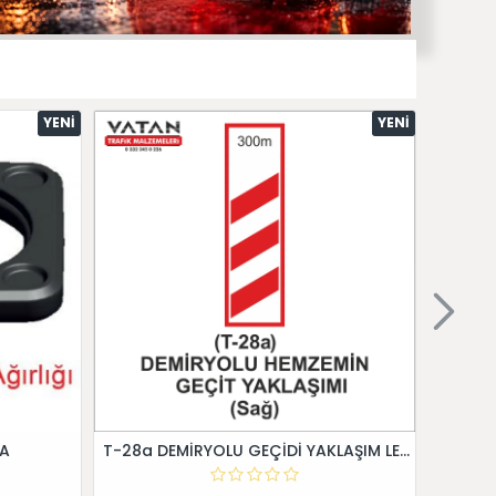
YENI
YENI
 A
T-28a DEMİRYOLU GEÇİDİ YAKLAŞIM LEVHALARI (Sağ)