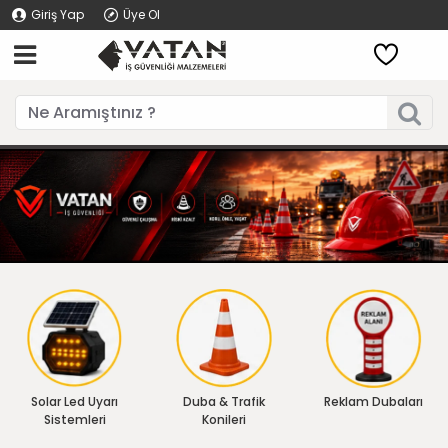
Giriş Yap
Üye Ol
Solar Led Uyarı
Duba & Trafik
Reklam Dubaları
Sistemleri
Konileri