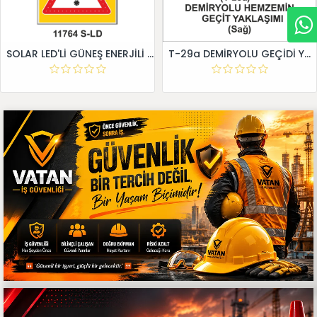
SOLAR LED'Lİ GÜNEŞ ENERJİLİ LEVHA
T-29a DEMİRYOLU GEÇİDİ YAKLAŞIM LEVHALARI (Sağ)