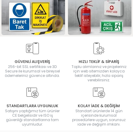
GÜVENLİ ALIŞVERİŞ
HIZLI TEKLİF & SİPARİŞ
256-bit SSL sertifikası ve 3D
Toplu alımlarınız ve projeleriniz
Secure ile kurumsal ve bireysel
için web sitemizden kolayca
ödemeleriniz güvence altında.
teklif isteyebilir, hızla sipariş
verebilirsiniz.
STANDARTLARA UYGUNLUK
KOLAY İADE & DEĞİŞİM
Satışını yaptığımız tüm ürünler
Standart ürünlerde 14 gün
CE belgelisidir ve ISO iş
içerisinde kurumsal
güvenliği standartlarına tam
prosedürlere uygun, sorunsuz
uyumludur.
iade ve değişim imkanı.