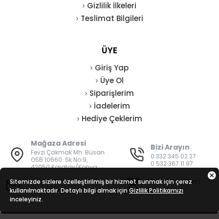
Gizlilik İlkeleri
Teslimat Bilgileri
ÜYE
Giriş Yap
Üye Ol
Siparişlerim
İadelerim
Hediye Çeklerim
Mağaza Adresi
Bizi Arayın
Fevzi Çakmak Mh. Büsan
0 332 345 02 27
OSB 10660. Sk No:9,
0 532 367 11 97
42050 Karatay/Konya
E-Posta
Mesai Saatleri
Sitemizde sizlere özelleştirilmiş bir hizmet sunmak için çerez
kullanılmaktadır. Detaylı bilgi almak için
bilgi@vatanisguvenligi.com
Gizlilik Politikamızı
08:00 - 19:00
inceleyiniz.