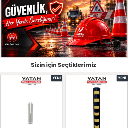
Sizin için Seçtiklerimiz
YENI
YENI