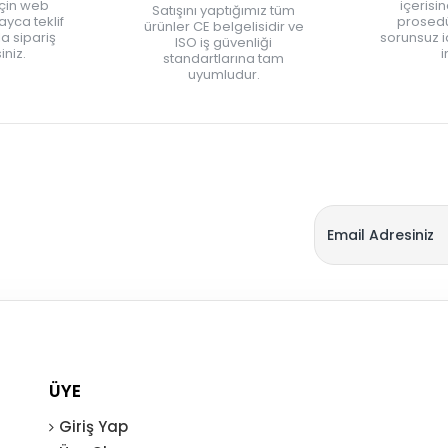
için web
içerisi
Satışını yaptığımız tüm
yca teklif
prosedü
ürünler CE belgelisidir ve
zla sipariş
sorunsuz 
ISO iş güvenliği
iniz.
i
standartlarına tam
uyumludur.
ÜYE
Giriş Yap