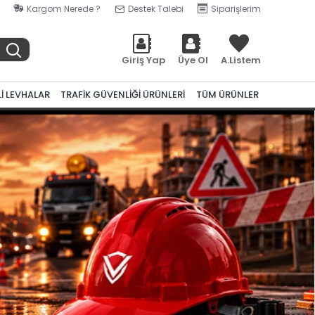
Kargom Nerede ?
Destek Talebi
Siparişlerim
Giriş Yap
Üye Ol
A.Listem
Lİ LEVHALAR
TRAFİK GÜVENLİĞİ ÜRÜNLERİ
TÜM ÜRÜNLER