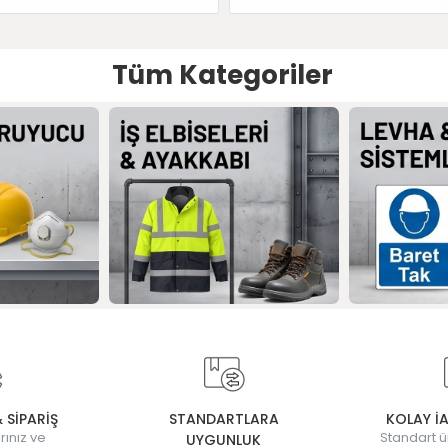
Tüm Kategoriler
& SİPARİŞ
STANDARTLARA
KOLAY İ
rınız ve
Standart ü
UYGUNLUK