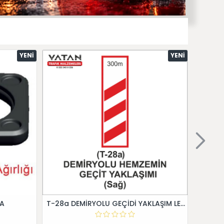
YENI
YENI
 A
T-28a DEMİRYOLU GEÇİDİ YAKLAŞIM LEVHALARI (Sağ)