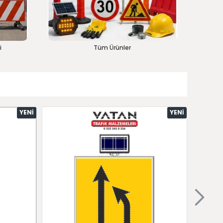
i
Tüm Ürünler
YENI
YENI