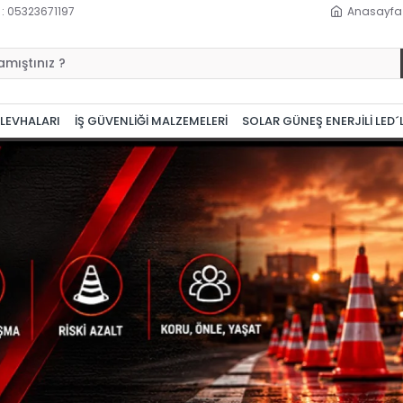
 : 05323671197
Anasayfa
 LEVHALARI
İŞ GÜVENLİĞİ MALZEMELERİ
SOLAR GÜNEŞ ENERJİLİ LED´