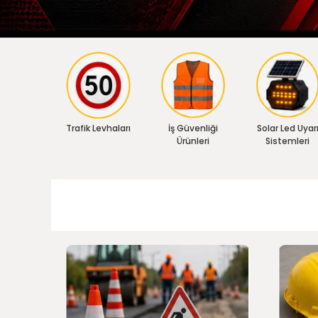
Trafik Levhaları
İş Güvenliği
Solar Led Uyar
Ürünleri
Sistemleri