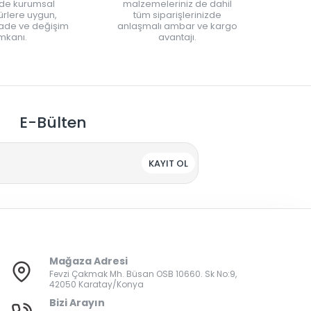
nde kurumsal
malzemeleriniz de dahil
rlere uygun,
tüm siparişlerinizde
iade ve değişim
anlaşmalı ambar ve kargo
mkanı.
avantajı.
E-Bülten
KAYIT OL
Mağaza Adresi
Fevzi Çakmak Mh. Büsan OSB 10660. Sk No:9,
42050 Karatay/Konya
Bizi Arayın