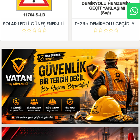
SOLAR LED'Lİ GÜNEŞ ENERJİLİ LEVHA
T-29a DEMİRYOLU GEÇİDİ YAKLAŞIM LEVHALARI (Sağ)