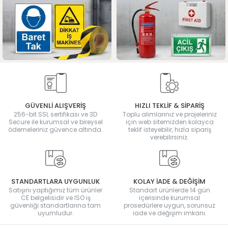
GÜVENLİ ALIŞVERİŞ
HIZLI TEKLİF & SİPARİŞ
256-bit SSL sertifikası ve 3D
Toplu alımlarınız ve projeleriniz
Secure ile kurumsal ve bireysel
için web sitemizden kolayca
ödemeleriniz güvence altında.
teklif isteyebilir, hızla sipariş
verebilirsiniz.
STANDARTLARA UYGUNLUK
KOLAY İADE & DEĞİŞİM
Satışını yaptığımız tüm ürünler
Standart ürünlerde 14 gün
CE belgelisidir ve ISO iş
içerisinde kurumsal
güvenliği standartlarına tam
prosedürlere uygun, sorunsuz
uyumludur.
iade ve değişim imkanı.