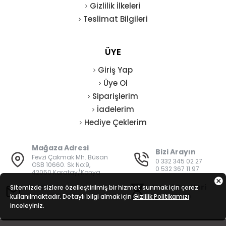
Gizlilik İlkeleri
Teslimat Bilgileri
ÜYE
Giriş Yap
Üye Ol
Siparişlerim
İadelerim
Hediye Çeklerim
Mağaza Adresi
Bizi Arayın
Fevzi Çakmak Mh. Büsan
0 332 345 02 27
OSB 10660. Sk No:9,
0 532 367 11 97
42050 Karatay/Konya
E-Posta
Mesai Saatleri
Sitemizde sizlere özelleştirilmiş bir hizmet sunmak için çerez
kullanılmaktadır. Detaylı bilgi almak için
bilgi@vatanisguvenligi.com
Gizlilik Politikamızı
08:00 - 19:00
inceleyiniz.