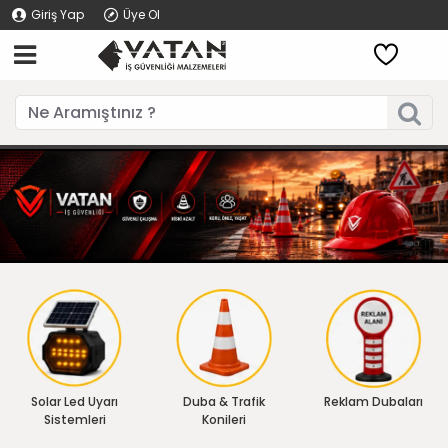
Giriş Yap
Üye Ol
Solar Led Uyarı
Duba & Trafik
Reklam Dubaları
Sistemleri
Konileri