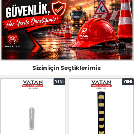
Sizin için Seçtiklerimiz
YENI
YENI