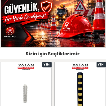
Sizin için Seçtiklerimiz
YENI
YENI