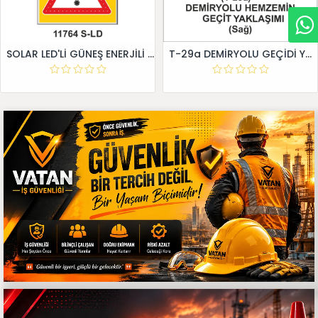
SOLAR LED'Lİ GÜNEŞ ENERJİLİ LEVHA
T-29a DEMİRYOLU GEÇİDİ YAKLAŞIM LEVHALARI (Sağ)