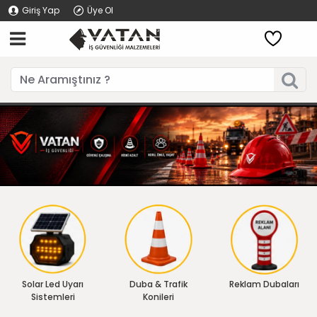
Giriş Yap
Üye Ol
Solar Led Uyarı
Duba & Trafik
Reklam Dubaları
Sistemleri
Konileri