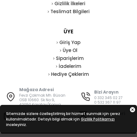
Gizlilik İlkeleri
Teslimat Bilgileri
ÜYE
Giriş Yap
Üye Ol
Siparişlerim
İadelerim
Hediye Çeklerim
Mağaza Adresi
Bizi Arayın
Fevzi Çakmak Mh. Büsan
0 332 345 02 27
OSB 10660. Sk No:9,
0 532 367 11 97
42050 Karatay/Konya
E-Posta
Mesai Saatleri
Sitemizde sizlere özelleştirilmiş bir hizmet sunmak için çerez
kullanılmaktadır. Detaylı bilgi almak için
bilgi@vatanisguvenligi.com
Gizlilik Politikamızı
08:00 - 19:00
inceleyiniz.