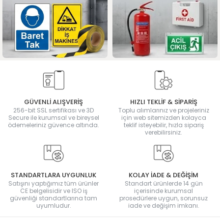
GÜVENLİ ALIŞVERİŞ
HIZLI TEKLİF & SİPARİŞ
256-bit SSL sertifikası ve 3D
Toplu alımlarınız ve projeleriniz
Secure ile kurumsal ve bireysel
için web sitemizden kolayca
ödemeleriniz güvence altında.
teklif isteyebilir, hızla sipariş
verebilirsiniz.
STANDARTLARA UYGUNLUK
KOLAY İADE & DEĞİŞİM
Satışını yaptığımız tüm ürünler
Standart ürünlerde 14 gün
CE belgelisidir ve ISO iş
içerisinde kurumsal
güvenliği standartlarına tam
prosedürlere uygun, sorunsuz
uyumludur.
iade ve değişim imkanı.