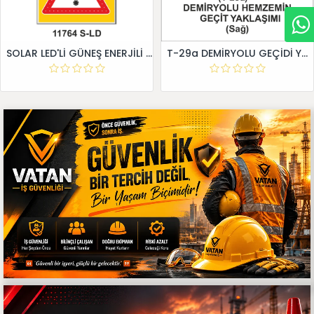
SOLAR LED'Lİ GÜNEŞ ENERJİLİ LEVHA
T-29a DEMİRYOLU GEÇİDİ YAKLAŞIM LEVHALARI (Sağ)