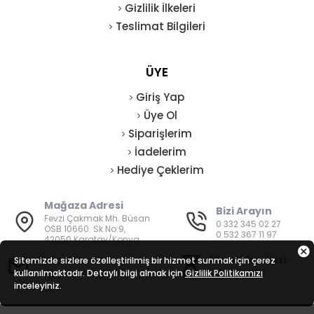
Gizlilik İlkeleri
Teslimat Bilgileri
ÜYE
Giriş Yap
Üye Ol
Siparişlerim
İadelerim
Hediye Çeklerim
Mağaza Adresi
Bizi Arayın
Fevzi Çakmak Mh. Büsan
0 332 345 02 27
OSB 10660. Sk No:9,
0 532 367 11 97
42050 Karatay/Konya
E-Posta
Mesai Saatleri
Sitemizde sizlere özelleştirilmiş bir hizmet sunmak için çerez
kullanılmaktadır. Detaylı bilgi almak için
bilgi@vatanisguvenligi.com
Gizlilik Politikamızı
08:00 - 19:00
inceleyiniz.