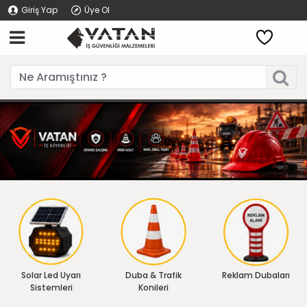
Giriş Yap
Üye Ol
Solar Led Uyarı
Duba & Trafik
Reklam Dubaları
Sistemleri
Konileri