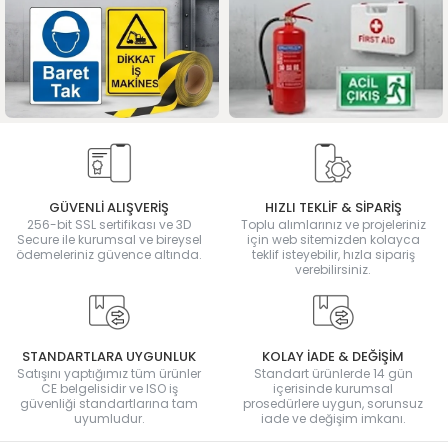
GÜVENLİ ALIŞVERİŞ
HIZLI TEKLİF & SİPARİŞ
256-bit SSL sertifikası ve 3D
Toplu alımlarınız ve projeleriniz
Secure ile kurumsal ve bireysel
için web sitemizden kolayca
ödemeleriniz güvence altında.
teklif isteyebilir, hızla sipariş
verebilirsiniz.
STANDARTLARA UYGUNLUK
KOLAY İADE & DEĞİŞİM
Satışını yaptığımız tüm ürünler
Standart ürünlerde 14 gün
CE belgelisidir ve ISO iş
içerisinde kurumsal
güvenliği standartlarına tam
prosedürlere uygun, sorunsuz
uyumludur.
iade ve değişim imkanı.