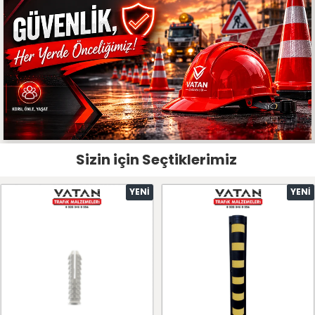
Sizin için Seçtiklerimiz
YENI
YENI