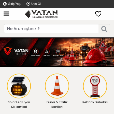
Giriş Yap
Üye Ol
Solar Led Uyarı
Duba & Trafik
Reklam Dubaları
Sistemleri
Konileri