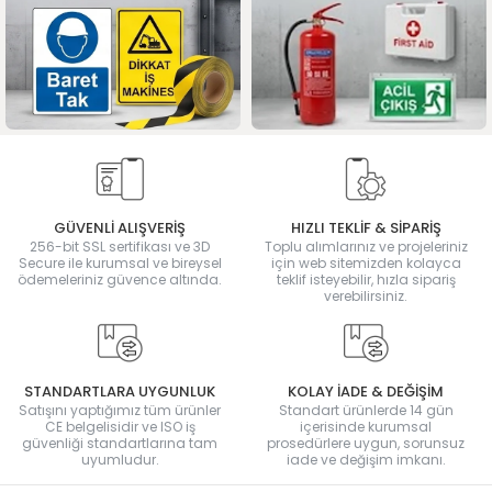
GÜVENLİ ALIŞVERİŞ
HIZLI TEKLİF & SİPARİŞ
256-bit SSL sertifikası ve 3D
Toplu alımlarınız ve projeleriniz
Secure ile kurumsal ve bireysel
için web sitemizden kolayca
ödemeleriniz güvence altında.
teklif isteyebilir, hızla sipariş
verebilirsiniz.
STANDARTLARA UYGUNLUK
KOLAY İADE & DEĞİŞİM
Satışını yaptığımız tüm ürünler
Standart ürünlerde 14 gün
CE belgelisidir ve ISO iş
içerisinde kurumsal
güvenliği standartlarına tam
prosedürlere uygun, sorunsuz
uyumludur.
iade ve değişim imkanı.