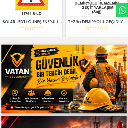
SOLAR LED'Lİ GÜNEŞ ENERJİLİ LEVHA
T-29a DEMİRYOLU GEÇİDİ YAKLAŞIM LEVHALARI (Sağ)