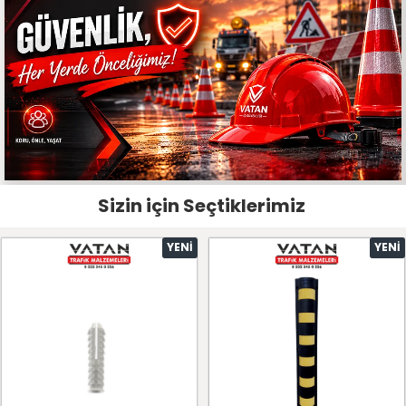
Sizin için Seçtiklerimiz
YENI
YENI