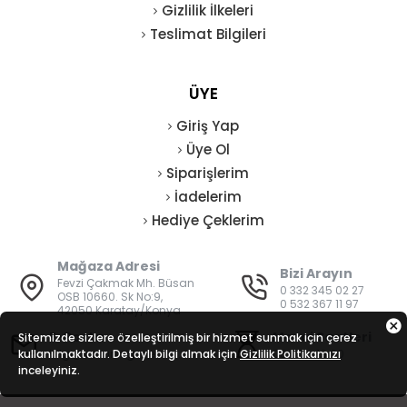
Gizlilik İlkeleri
Teslimat Bilgileri
ÜYE
Giriş Yap
Üye Ol
Siparişlerim
İadelerim
Hediye Çeklerim
Mağaza Adresi
Bizi Arayın
Fevzi Çakmak Mh. Büsan
0 332 345 02 27
OSB 10660. Sk No:9,
0 532 367 11 97
42050 Karatay/Konya
E-Posta
Mesai Saatleri
Sitemizde sizlere özelleştirilmiş bir hizmet sunmak için çerez
kullanılmaktadır. Detaylı bilgi almak için
bilgi@vatanisguvenligi.com
Gizlilik Politikamızı
08:00 - 19:00
inceleyiniz.