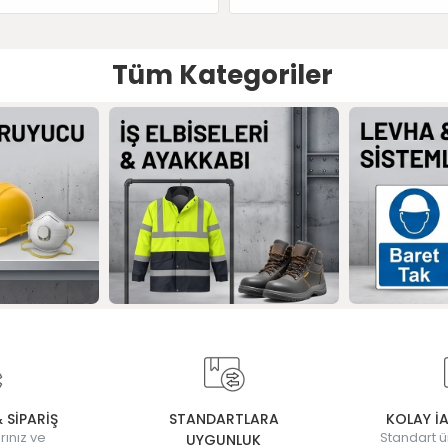
Tüm Kategoriler
& SİPARİŞ
STANDARTLARA
KOLAY İ
rınız ve
Standart ü
UYGUNLUK