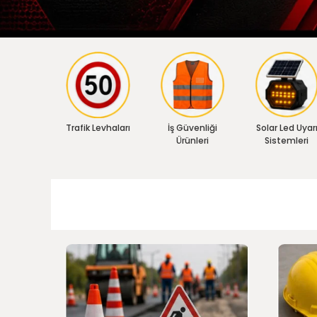
Trafik Levhaları
İş Güvenliği
Solar Led Uyar
Ürünleri
Sistemleri