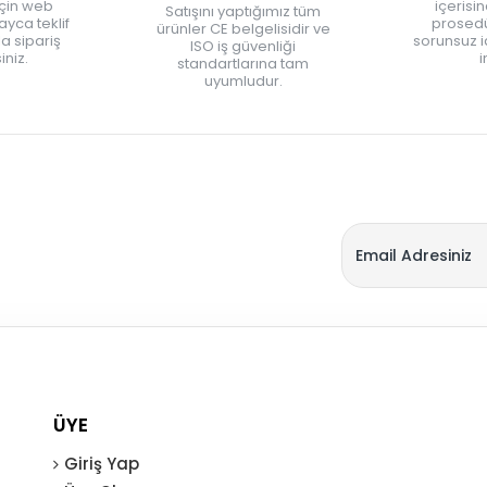
için web
içerisi
Satışını yaptığımız tüm
yca teklif
prosedü
ürünler CE belgelisidir ve
zla sipariş
sorunsuz 
ISO iş güvenliği
iniz.
i
standartlarına tam
uyumludur.
ÜYE
Giriş Yap