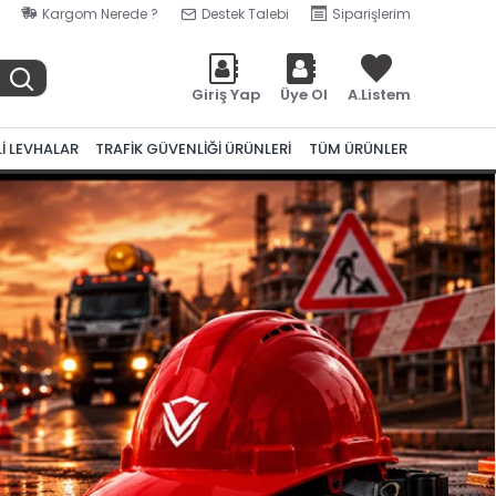
Kargom Nerede ?
Destek Talebi
Siparişlerim
Giriş Yap
Üye Ol
A.Listem
Lİ LEVHALAR
TRAFİK GÜVENLİĞİ ÜRÜNLERİ
TÜM ÜRÜNLER