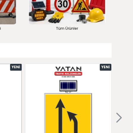
i
Tüm Ürünler
YENI
YENI