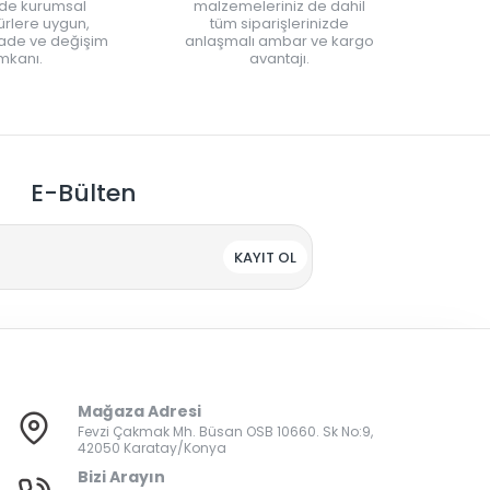
nde kurumsal
malzemeleriniz de dahil
rlere uygun,
tüm siparişlerinizde
iade ve değişim
anlaşmalı ambar ve kargo
mkanı.
avantajı.
E-Bülten
KAYIT OL
Mağaza Adresi
Fevzi Çakmak Mh. Büsan OSB 10660. Sk No:9,
42050 Karatay/Konya
Bizi Arayın