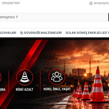
 : 05323671197
Anasayfa
 LEVHALARI
İŞ GÜVENLİĞİ MALZEMELERİ
SOLAR GÜNEŞ ENERJİLİ LED´