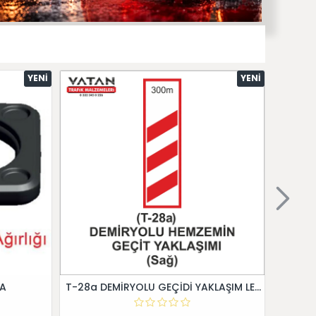
YENI
YENI
 A
T-28a DEMİRYOLU GEÇİDİ YAKLAŞIM LEVHALARI (Sağ)