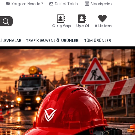
Kargom Nerede ?
Destek Talebi
Siparişlerim
Giriş Yap
Üye Ol
A.Listem
Lİ LEVHALAR
TRAFİK GÜVENLİĞİ ÜRÜNLERİ
TÜM ÜRÜNLER