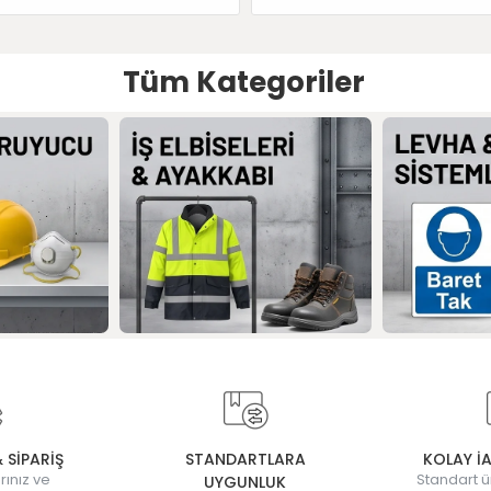
Tüm Kategoriler
& SİPARİŞ
STANDARTLARA
KOLAY İ
rınız ve
Standart ü
UYGUNLUK