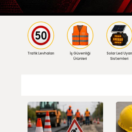
Trafik Levhaları
İş Güvenliği
Solar Led Uyar
Ürünleri
Sistemleri