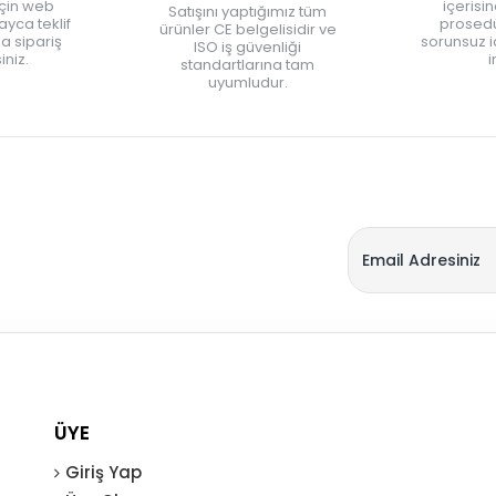
için web
içerisi
Satışını yaptığımız tüm
yca teklif
prosedü
ürünler CE belgelisidir ve
zla sipariş
sorunsuz 
ISO iş güvenliği
iniz.
i
standartlarına tam
uyumludur.
ÜYE
Giriş Yap