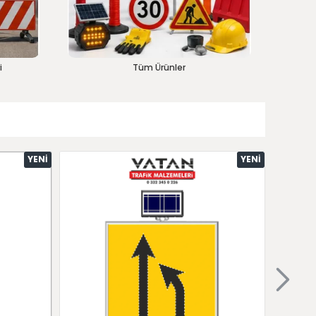
i
Tüm Ürünler
YENI
YENI