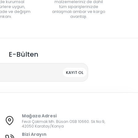
nde kurumsal
malzemeleriniz de dahil
rlere uygun,
tüm siparişlerinizde
iade ve değişim
anlaşmalı ambar ve kargo
mkanı.
avantajı.
E-Bülten
KAYIT OL
Mağaza Adresi
Fevzi Çakmak Mh. Büsan OSB 10660. Sk No:9,
42050 Karatay/Konya
Bizi Arayın