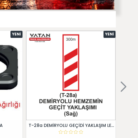
YENI
YENI
 A
T-28a DEMİRYOLU GEÇİDİ YAKLAŞIM LEVHALARI (Sağ)