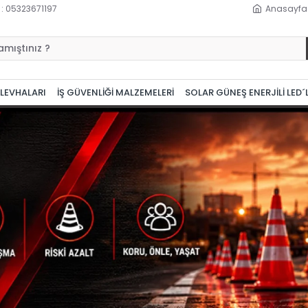
 : 05323671197
Anasayfa
 LEVHALARI
İŞ GÜVENLİĞİ MALZEMELERİ
SOLAR GÜNEŞ ENERJİLİ LED´