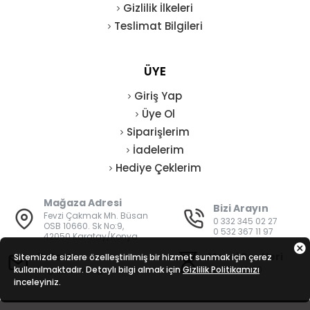
Gizlilik İlkeleri
Teslimat Bilgileri
ÜYE
Giriş Yap
Üye Ol
Siparişlerim
İadelerim
Hediye Çeklerim
Mağaza Adresi
Bizi Arayın
Fevzi Çakmak Mh. Büsan
0 332 345 02 27
OSB 10660. Sk No:9,
0 532 367 11 97
42050 Karatay/Konya
E-Posta
Mesai Saatleri
Sitemizde sizlere özelleştirilmiş bir hizmet sunmak için çerez
kullanılmaktadır. Detaylı bilgi almak için
bilgi@vatanisguvenligi.com
Gizlilik Politikamızı
08:00 - 19:00
inceleyiniz.