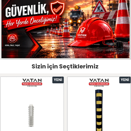
Sizin için Seçtiklerimiz
YENI
YENI