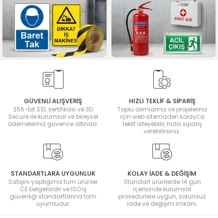
GÜVENLİ ALIŞVERİŞ
HIZLI TEKLİF & SİPARİŞ
256-bit SSL sertifikası ve 3D
Toplu alımlarınız ve projeleriniz
Secure ile kurumsal ve bireysel
için web sitemizden kolayca
ödemeleriniz güvence altında.
teklif isteyebilir, hızla sipariş
verebilirsiniz.
STANDARTLARA UYGUNLUK
KOLAY İADE & DEĞİŞİM
Satışını yaptığımız tüm ürünler
Standart ürünlerde 14 gün
CE belgelisidir ve ISO iş
içerisinde kurumsal
güvenliği standartlarına tam
prosedürlere uygun, sorunsuz
uyumludur.
iade ve değişim imkanı.