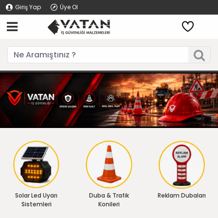
Giriş Yap
Üye Ol
Solar Led Uyarı
Duba & Trafik
Reklam Dubaları
Sistemleri
Konileri