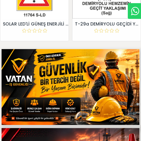
SOLAR LED'Lİ GÜNEŞ ENERJİLİ LEVHA
T-29a DEMİRYOLU GEÇİDİ YAKLAŞIM LEVHALARI (Sağ)