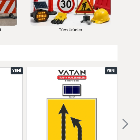
i
Tüm Ürünler
YENI
YENI