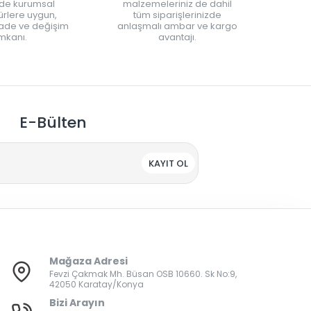
nde kurumsal
malzemeleriniz de dahil
rlere uygun,
tüm siparişlerinizde
iade ve değişim
anlaşmalı ambar ve kargo
mkanı.
avantajı.
E-Bülten
KAYIT OL
Mağaza Adresi
Fevzi Çakmak Mh. Büsan OSB 10660. Sk No:9,
42050 Karatay/Konya
Bizi Arayın