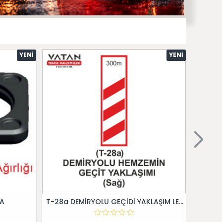
YENI
YENI
 A
T-28a DEMİRYOLU GEÇİDİ YAKLAŞIM LEVHALARI (Sağ)