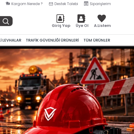
Kargom Nerede ?
Destek Talebi
Siparişlerim
Giriş Yap
Üye Ol
A.Listem
Lİ LEVHALAR
TRAFİK GÜVENLİĞİ ÜRÜNLERİ
TÜM ÜRÜNLER