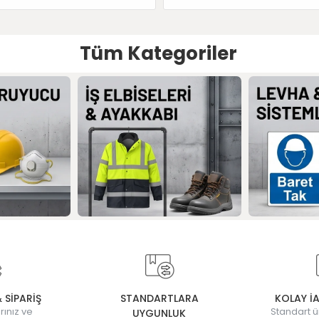
Tüm Kategoriler
& SİPARİŞ
STANDARTLARA
KOLAY İ
rınız ve
Standart ü
UYGUNLUK