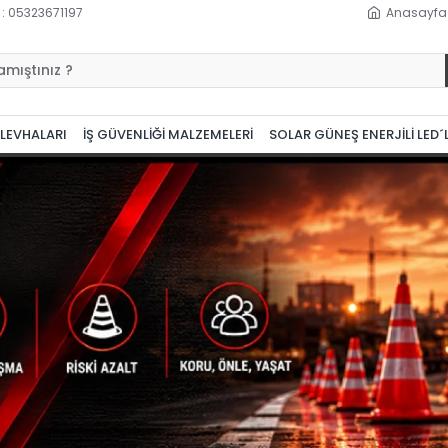
 : 05323671197
Anasayfa
 LEVHALARI
İŞ GÜVENLİĞİ MALZEMELERİ
SOLAR GÜNEŞ ENERJİLİ LED´