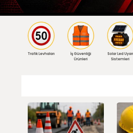
Trafik Levhaları
İş Güvenliği
Solar Led Uyar
Ürünleri
Sistemleri