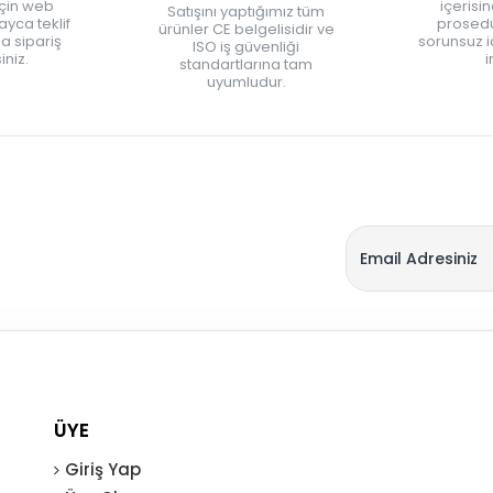
için web
içerisi
Satışını yaptığımız tüm
yca teklif
prosedü
ürünler CE belgelisidir ve
zla sipariş
sorunsuz 
ISO iş güvenliği
iniz.
i
standartlarına tam
uyumludur.
ÜYE
Giriş Yap